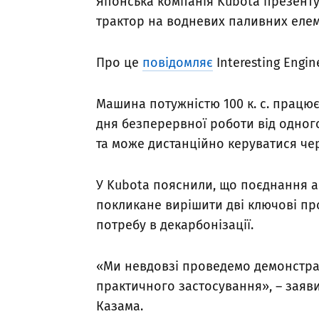
Японська компанія Kubota презентув
трактор на водневих паливних еле
Про це
повідомляє
Interesting Engin
Машина потужністю 100 к. с. працює
дня безперервної роботи від одного
та може дистанційно керуватися че
У Kubota пояснили, що поєднання а
покликане вирішити дві ключові пр
потребу в декарбонізації.
«Ми невдовзі проведемо демонстра
практичного застосування», – заяви
Казама.