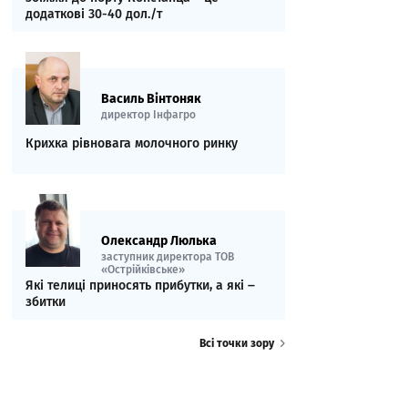
додаткові 30-40 дол./т
Василь Вінтоняк
директор Інфагро
Крихка рівновага молочного ринку
Олександр Люлька
заступник директора ТОВ
«Острійківське»
Які телиці приносять прибутки, а які ‒
збитки
Всі точки зору