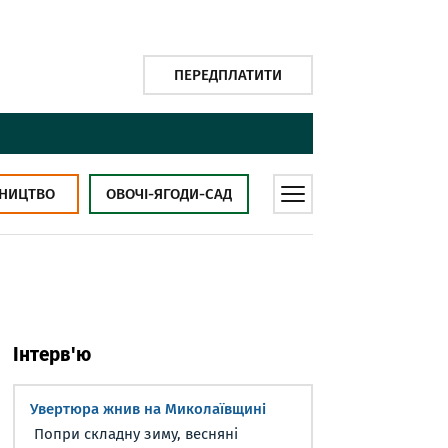
ПЕРЕДПЛАТИТИ
НИЦТВО
ОВОЧІ-ЯГОДИ-САД
Інтерв'ю
Увертюра жнив на Миколаївщині
Попри складну зиму, весняні