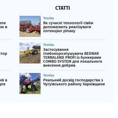
СТАТТІ
Техніка
или
Як сучасні технології сівби
ню в
допомагають реалізувати
потенціал ріпаку
Техніка
Застосування
ктор
глибокорозпушувача BEDNAR
TERRALAND PROFI із бункерами
COMBO SYSTEM для локального
внесення добрив
Техніка
ий в
Реальний досвід господарства з
для
Чугуївського району Харківщини