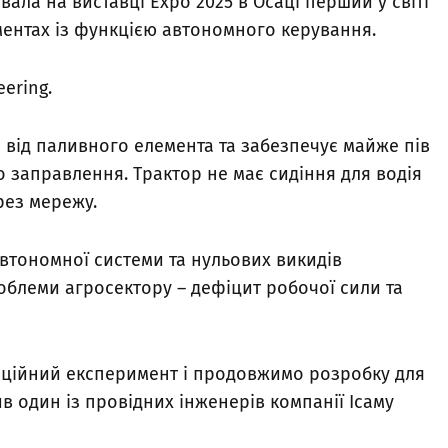
ала на виставці Expo 2025 в Осаці перший у світі
ментах із функцією автономного керування.
eering.
 від паливного елемента та забезпечує майже пів
 заправлення. Трактор не має сидіння для водія
рез мережу.
втономної системи та нульових викидів
облеми агросектору – дефіцит робочої сили та
ційний експеримент і продовжимо розробку для
в один із провідних інженерів компанії Ісаму