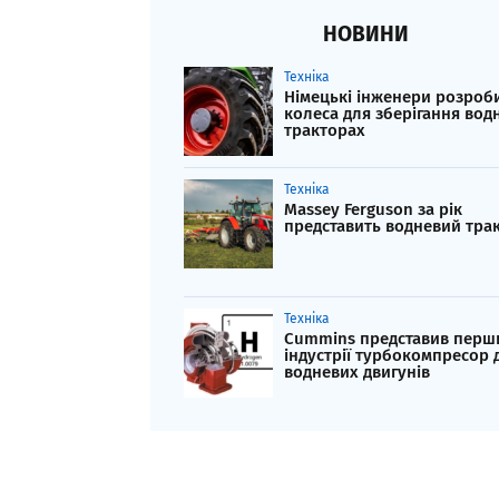
НОВИНИ
Техніка
Німецькі інженери розроб
колеса для зберігання вод
тракторах
Техніка
Massey Ferguson за рік
представить водневий тра
Техніка
Cummins представив перш
індустрії турбокомпресор 
водневих двигунів