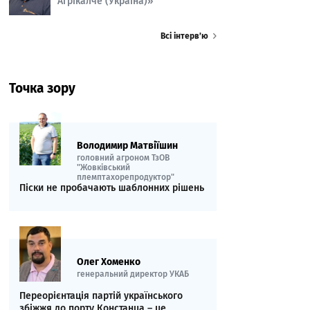
Агрікалче (Україна)»
Всі інтерв’ю
Точка зору
Володимир Матвіїшин
головний агроном ТзОВ
"Жовківський
племптахорепродуктор"
Піски не пробачають шаблонних рішень
Олег Хоменко
генеральний директор УКАБ
Переорієнтація партій українського
збіжжя до порту Констанца – це