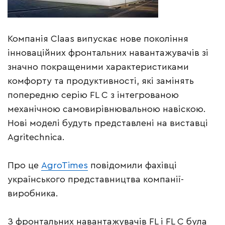
Компанія Claas випускає нове покоління
інноваційних фронтальних навантажувачів зі
значно покращеними характеристиками
комфорту та продуктивності, які замінять
попередню серію FL C з інтегрованою
механічною самовирівнювальною навіскою.
Нові моделі будуть представлені на виставці
Agritechnica.
Про це
AgroTimes
повідомили фахівці
українського представництва компанії-
виробника.
З фронтальних навантажувачів FL і FL C була