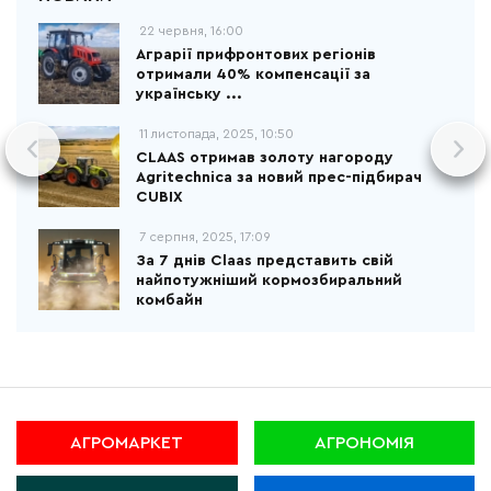
22 червня, 16:00
Аграрії прифронтових регіонів
отримали 40% компенсації за
українську ...
11 листопада, 2025, 10:50
CLAAS отримав золоту нагороду
Agritechnica за новий прес-підбирач
CUBIX
7 серпня, 2025, 17:09
За 7 днів Claas представить свій
найпотужніший кормозбиральний
комбайн
АГРОМАРКЕТ
АГРОНОМІЯ