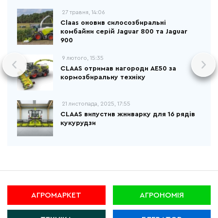
27 травня, 14:06
Claas оновив силосозбиральні
комбайни серій Jaguar 800 та Jaguar
900
9 лютого, 15:35
CLAAS отримав нагороди AE50 за
кормозбиральну техніку
21 листопада, 2025, 17:55
CLAAS випустив жниварку для 16 рядів
кукурудзи
АГРОМАРКЕТ
АГРОНОМІЯ