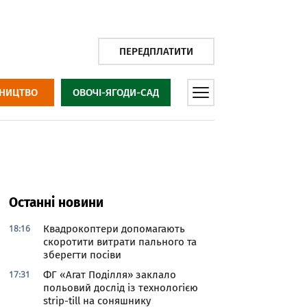
ПЕРЕДПЛАТИТИ
НИЦТВО
ОВОЧІ-ЯГОДИ-САД
Останні новини
18:16
Квадрокоптери допомагають
скоротити витрати пального та
зберегти посіви
17:31
ФГ «Агат Поділля» заклало
польовий дослід із технологією
strip-till на соняшнику