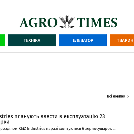
ТЕХНІКА
ЕЛЕВАТОР
ТВАРИН
Всі новини
stries планують ввести в експлуатацію 23
арки
озділом KMZ Industries наразі монтуються 6 зерносушарок ...