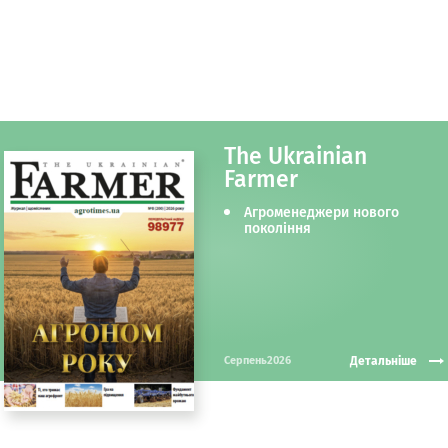
The Ukrainian
Farmer
Агроменеджери нового
покоління
Детальніше
Серпень2026