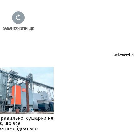
ЗАВАНТАЖИТИ ЩЕ
Всі статті
правильної сушарки не
є, що все
атиме ідеально.
во, якщо сушарка