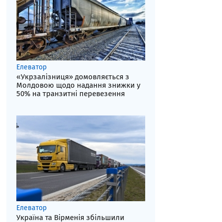
Елеватор
«Укрзалізниця» домовляється з
Молдовою щодо надання знижки у
50% на транзитні перевезення
Елеватор
Україна та Вірменія збільшили