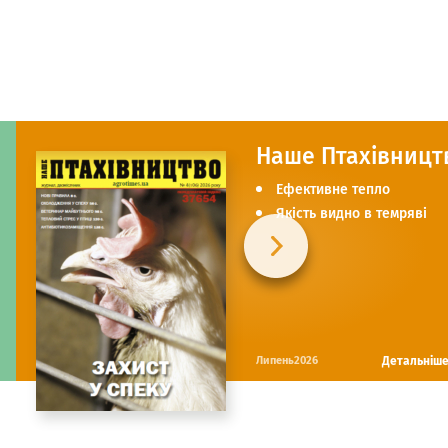
Наше Птахівницт
Ефективне тепло
Якість видно в темряві
Детальніш
Липень2026