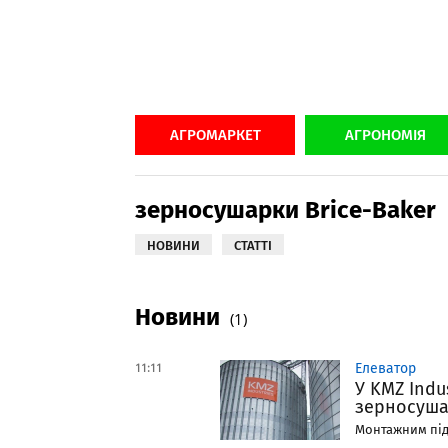
АГРОМАРКЕТ
АГРОНОМІЯ
зерносушарки Brice-Baker
НОВИНИ
СТАТТІ
Новини
(1)
11:11
Елеватор
У KMZ Indu
зерносуш
Монтажним підр