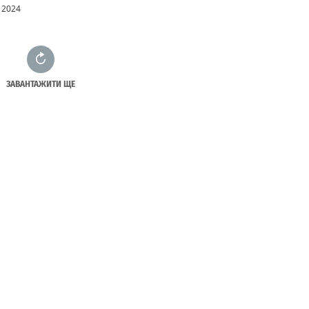
 з твердопаливним
 2024
енератором
ЗАВАНТАЖИТИ ЩЕ