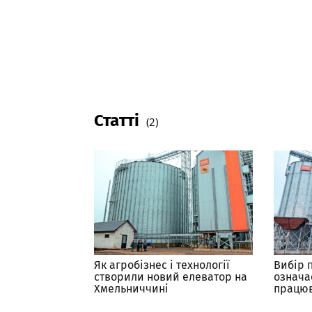
Статті
(2)
Як агробізнес і технології
Вибір 
створили новий елеватор на
означа
Хмельниччині
працюв
Особли