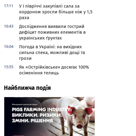
17:11
У І півріччі закупівлі сала за
кордоном зросли більше ніж у 1,5
раза
16:43
Дослідження виявили гострий
дефіцит поживних елементів в
українських ґрунтах
16:04
Погода в Україні: на вихідних
сильна спека, можливі дощі та
грози
15:55
Як «Острійківське» досягає 100%
осіменіння телиць
Найближча подія