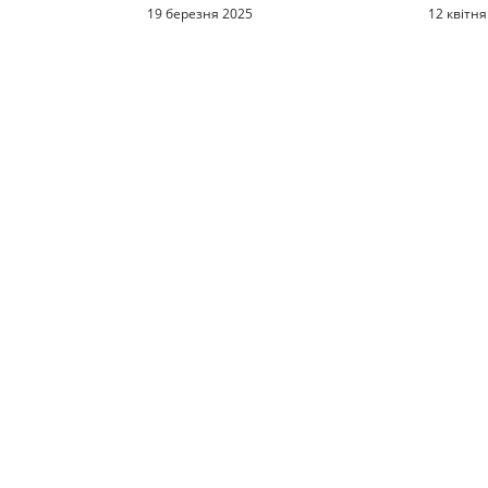
працює
19 березня 2025
12 квітня
теплог