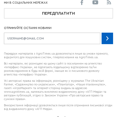
ПЕРЕДПЛАТИТИ
ОТРИМУЙТЕ ОСТАННІ НОВИНИ
Передрук матеріалів з AgroTimes.ua дозволяється лише за умови прямого,
відкритого для пошукових систем, гіперпосилання на AgroTimes.ua.
Всі матеріали, які розміщені на цьому сайті із посиланням на агентство
«Інтерфакс-Україна», не підлягають подальшому відтворенню та/чи
розповсюдженню в будь-якій формі, інакше як із письмового дозволу
агентства «Інтерфакс-Україна».
Усі авторські права на інформацію, розміщену у журналах
The Ukrainian
Farmer
, «Садівництво по-українськи», «Плантатор», «Наше птахівництво»,
газеті «АгроМаркет» та інтернет-сторінці видань за адресою
www.agrotimes.ua,
належать виключно видавничому дому «АГП Медіа» та
авторам публікацій, згідно із Законом України «Про авторське право та
суміжні права».
Використання інформації дозволяється лише після отримання письмової згоди
від видавничого дому «АГП Медіа».