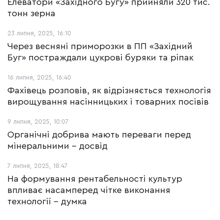
Елеватори «Західного Бугу» прийняли 320 тис.
тонн зерна
23 липня, 2025, 16:10
Через весняні приморозки в ПП «Західний
Буг» постраждали цукрові буряки та ріпак
16 липня, 2025, 16:40
Фахівець розповів, як відрізняється технологія
вирощування насінницьких і товарних посівів
9 липня, 2025, 10:07
Органічні добрива мають переваги перед
мінеральними – досвід
7 липня, 2025, 18:47
На формування рентабельності культур
впливає насамперед чітке виконання
технології – думка