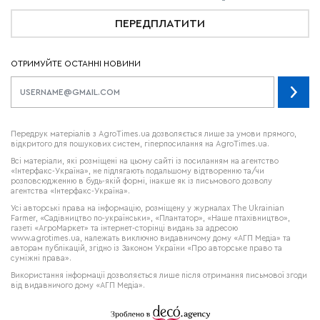
ПЕРЕДПЛАТИТИ
ОТРИМУЙТЕ ОСТАННІ НОВИНИ
Передрук матеріалів з AgroTimes.ua дозволяється лише за умови прямого,
відкритого для пошукових систем, гіперпосилання на AgroTimes.ua.
Всі матеріали, які розміщені на цьому сайті із посиланням на агентство
«Інтерфакс-Україна», не підлягають подальшому відтворенню та/чи
розповсюдженню в будь-якій формі, інакше як із письмового дозволу
агентства «Інтерфакс-Україна».
Усі авторські права на інформацію, розміщену у журналах
The Ukrainian
Farmer
, «Садівництво по-українськи», «Плантатор», «Наше птахівництво»,
газеті «АгроМаркет» та інтернет-сторінці видань за адресою
www.agrotimes.ua,
належать виключно видавничому дому «АГП Медіа» та
авторам публікацій, згідно із Законом України «Про авторське право та
суміжні права».
Використання інформації дозволяється лише після отримання письмової згоди
від видавничого дому «АГП Медіа».