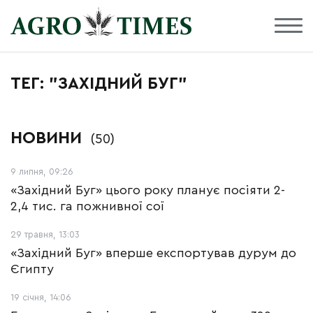
ТЕГ: "ЗАХІДНИЙ БУГ"
НОВИНИ
(50)
9 липня, 09:26
«Західний Буг» цього року планує посіяти 2-
2,4 тис. га пожнивної сої
29 травня, 13:03
«Західний Буг» вперше експортував дурум до
Єгипту
19 січня, 14:06