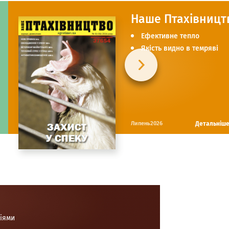
Наше Птахівницт
Ефективне тепло
Якість видно в темряві
Детальніш
Липень2026
ціями