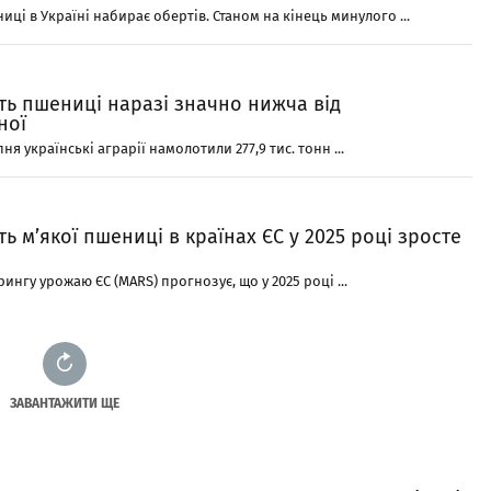
ці в Україні набирає обертів. Станом на кінець минулого ...
ть пшениці наразі значно нижча від
ної
ня українські аграрії намолотили 277,9 тис. тонн ...
ь м’якої пшениці в країнах ЄС у 2025 році зросте
ингу урожаю ЄС (MARS) прогнозує, що у 2025 році ...
ЗАВАНТАЖИТИ ЩЕ