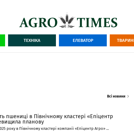
ТЕХНІКА
ЕЛЕВАТОР
ТВАРИН
Всі новини
ь пшениці в Північному кластері «Епіцентр
евищила планову
025 року в Північному кластері компанії «Епіцентр Агро» ...