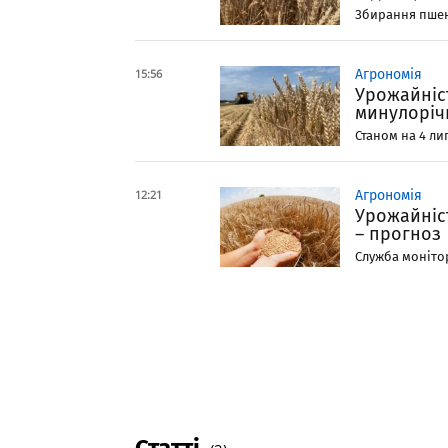
Збирання пшени
15:56
Агрономія
Урожайніс
минулоріч
Станом на 4 лип
12:21
Агрономія
Урожайніст
– прогноз
Служба монітор