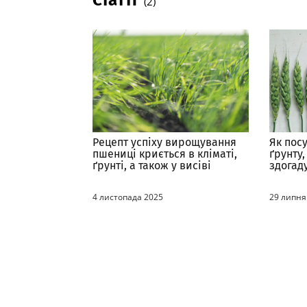
Статті
(2)
Рецепт успіху вирощування
Як пос
пшениці криється в кліматі,
ґрунту,
ґрунті, а також у висіві
здогад
правильного сорту
4 листопада 2025
29 липня