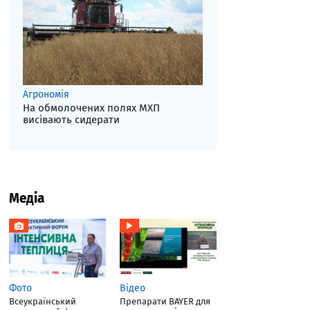
Агрономія
На обмолочених полях МХП
висівають сидерати
Медіа
Фото
Відео
Всеукраїнський
Препарати BAYER для