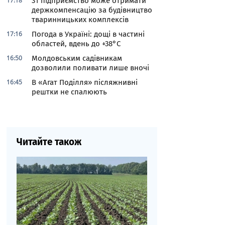
17:18
31 підприємство може отримати
держкомпенсацію за будівництво
тваринницьких комплексів
17:16
Погода в Україні: дощі в частині
областей, вдень до +38°С
16:50
Молдовським садівникам
дозволили поливати лише вночі
16:45
В «Агат Поділля» післяжнивні
рештки не спалюють
Читайте також