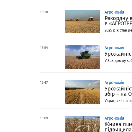
10:10
Агрономія
Рекордну 
в «АГРОТР
2025 рік став 
13:54
Агрономія
Урожайніст
У Західному ха
13:47
Агрономія
Урожайніс
збір – на 
Українські агра
13:09
Агрономія
Жнива пше
підвищила