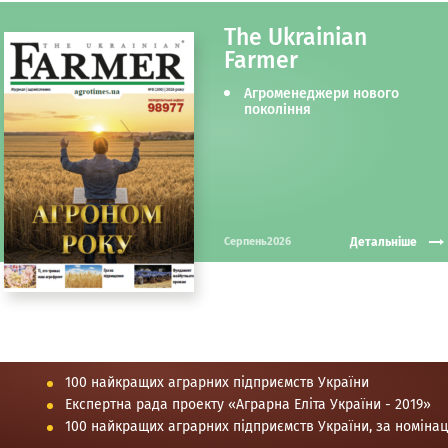
The Ukrainian
Farmer
Агроменеджери нового
покоління
Детальніше
Серпень2026
100 найкращих аграрних підприємств України
Експертна рада проекту «Аграрна Еліта України - 2019»
100 найкращих аграрних підприємств України, за номіна