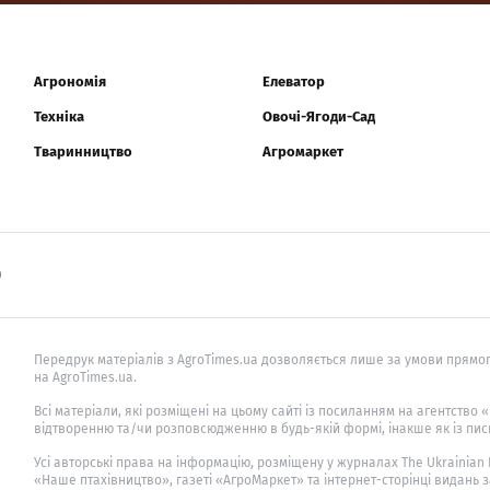
Агрономія
Елеватор
Техніка
Овочі-Ягоди-Сад
Тваринництво
Агромаркет
0
Передрук матеріалів з AgroTimes.ua дозволяється лише за умови прямог
на AgroTimes.ua.
Всі матеріали, які розміщені на цьому сайті із посиланням на агентство
відтворенню та/чи розповсюдженню в будь-якій формі, інакше як із пис
Усі авторські права на інформацію, розміщену у журналах
The Ukrainian
«Наше птахівництво», газеті «АгроМаркет» та інтернет-сторінці видань 