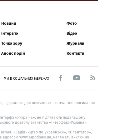
Новини
Фото
Інтерв'ю
Відео
Точка зору
Журнали
Анонс подій
Контакти
МИ В СОЦІАЛЬНИХ МЕРЕЖАХ
о, відкритого для пошукових систем, гіперпосилання
 «Інтерфакс-Україна», не підлягають подальшому
ьмового дозволу агентства «Інтерфакс-Україна».
 Farmer
, «Садівництво по-українськи», «Плантатор»,
за адресою www.agrotimes.ua,
належать виключно