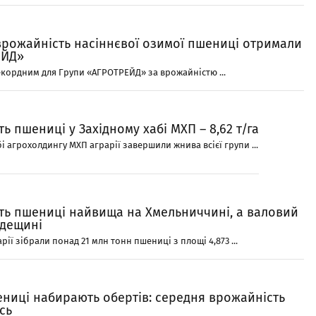
врожайність насіннєвої озимої пшениці отримали
ЕЙД»
рекордним для Групи «АГРОТРЕЙД» за врожайністю ...
ь пшениці у Західному хабі МХП – 8,62 т/га
бі агрохолдингу МХП аграрії завершили жнива всієї групи ...
ть пшениці найвища на Хмельниччині, а валовий
Одещині
рії зібрали понад 21 млн тонн пшениці з площі 4,873 ...
ниці набирають обертів: середня врожайність
сь