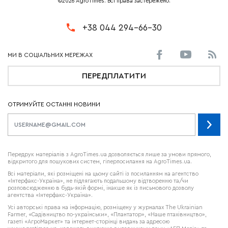
©2026 AgroTimes. Всі права застережено.
+38 044 294-66-30
ПЕРЕДПЛАТИТИ
ОТРИМУЙТЕ ОСТАННІ НОВИНИ
Передрук матеріалів з AgroTimes.ua дозволяється лише за умови прямого,
відкритого для пошукових систем, гіперпосилання на AgroTimes.ua.
Всі матеріали, які розміщені на цьому сайті із посиланням на агентство
«Інтерфакс-Україна», не підлягають подальшому відтворенню та/чи
розповсюдженню в будь-якій формі, інакше як із письмового дозволу
агентства «Інтерфакс-Україна».
Усі авторські права на інформацію, розміщену у журналах
The Ukrainian
Farmer
, «Садівництво по-українськи», «Плантатор», «Наше птахівництво»,
газеті «АгроМаркет» та інтернет-сторінці видань за адресою