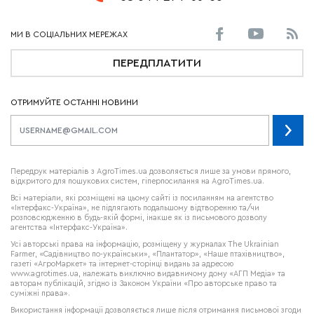
ПЕРЕДПЛАТИТИ
ОТРИМУЙТЕ ОСТАННІ НОВИНИ
Передрук матеріалів з AgroTimes.ua дозволяється лише за умови прямого,
відкритого для пошукових систем, гіперпосилання на AgroTimes.ua.
Всі матеріали, які розміщені на цьому сайті із посиланням на агентство
«Інтерфакс-Україна», не підлягають подальшому відтворенню та/чи
розповсюдженню в будь-якій формі, інакше як із письмового дозволу
агентства «Інтерфакс-Україна».
Усі авторські права на інформацію, розміщену у журналах
The Ukrainian
Farmer
, «Садівництво по-українськи», «Плантатор», «Наше птахівництво»,
газеті «АгроМаркет» та інтернет-сторінці видань за адресою
www.agrotimes.ua,
належать виключно видавничому дому «АГП Медіа» та
авторам публікацій, згідно із Законом України «Про авторське право та
суміжні права».
Використання інформації дозволяється лише після отримання письмової згоди