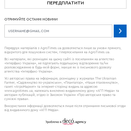
ПЕРЕДПЛАТИТИ
ОТРИМУЙТЕ ОСТАННІ НОВИНИ
Передрук матеріалів з AgroTimes.ua дозволяється лише за умови прямого,
відкритого для пошукових систем, гіперпосилання на AgroTimes.ua.
Всі матеріали, які розміщені на цьому сайті із посиланням на агентство
«Інтерфакс-Україна», не підлягають подальшому відтворенню та/чи
розповсюдженню в будь-якій формі, інакше як із письмового дозволу
агентства «Інтерфакс-Україна».
Усі авторські права на інформацію, розміщену у журналах
The Ukrainian
Farmer
, «Садівництво по-українськи», «Плантатор», «Наше птахівництво»,
газеті «АгроМаркет» та інтернет-сторінці видань за адресою
www.agrotimes.ua,
належать виключно видавничому дому «АГП Медіа» та
авторам публікацій, згідно із Законом України «Про авторське право та
суміжні права».
Використання інформації дозволяється лише після отримання письмової згоди
від видавничого дому «АГП Медіа».