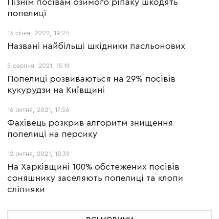
Пізнім посівам озимого ріпаку шкодять
попелиці
13 січня, 2022, 19:24
Названі найбільші шкідники пасльонових
5 серпня, 2021, 15:19
Попелиці розвиваються на 29% посівів
кукурудзи на Київщині
16 липня, 2021, 17:56
Фахівець розкрив алгоритм знищення
попелиці на персику
12 липня, 2021, 18:39
На Харківщині 100% обстежених посівів
соняшнику заселяють попелиці та клопи
сліпняки