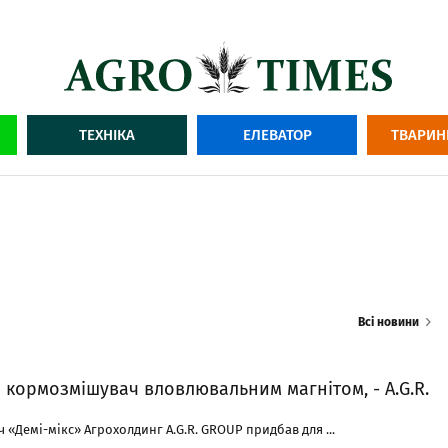
ТЕХНІКА
ЕЛЕВАТОР
ТВАРИН
Всі новини
 кормозмішувач вловлювальним магнітом, - A.G.R.
«Демі-мікс» Агрохолдинг A.G.R. GROUP придбав для ...