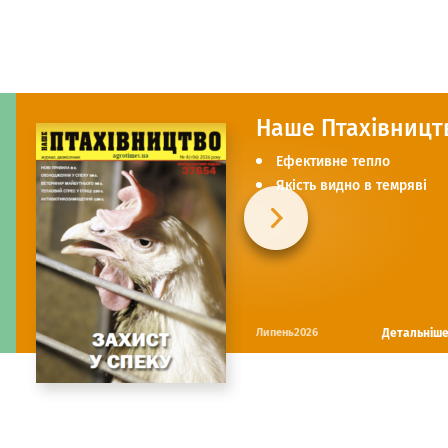
Наше Птахівницт
Ефективне тепло
Якість видно в темряві
Детальніш
Липень2026