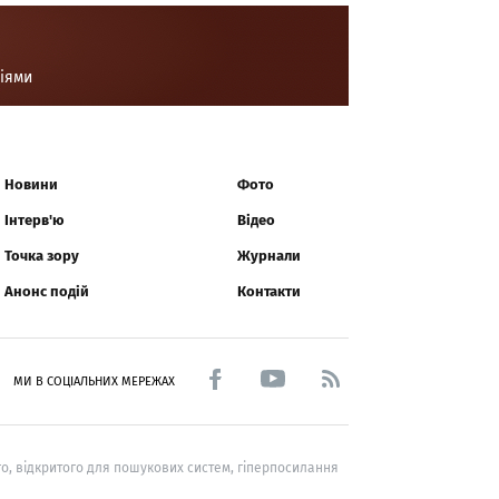
ціями
Новини
Фото
Інтерв'ю
Відео
Точка зору
Журнали
Анонс подій
Контакти
МИ В СОЦІАЛЬНИХ МЕРЕЖАХ
о, відкритого для пошукових систем, гіперпосилання