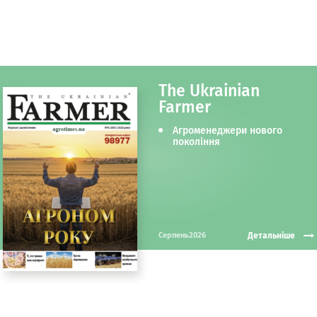
The Ukrainian
Farmer
Агроменеджери нового
покоління
Детальніше
Серпень2026