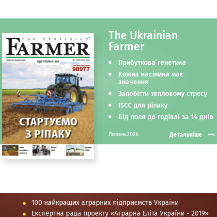
The Ukrainian
Farmer
Прибуткова генетика
Кожна насінина має
значення
Запобігти тепловому стресу
ISCC для ріпаку
Від поля до годівлі за 14 днів
Детальніше
Липень2026
100 найкращих аграрних підприємств України
Експертна рада проекту «Аграрна Еліта України - 2019»