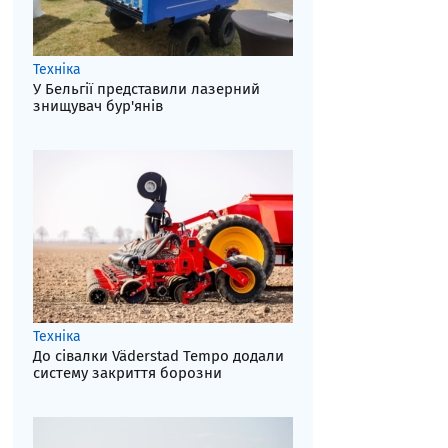
Техніка
У Бельгії представили лазерний
знищувач бур'янів
Техніка
До сівалки Väderstad Tempo додали
систему закриття борозни