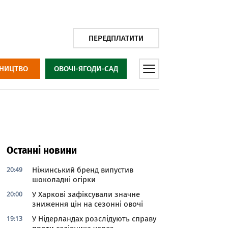
ПЕРЕДПЛАТИТИ
НИЦТВО
ОВОЧІ-ЯГОДИ-САД
Останні новини
20:49
Ніжинський бренд випустив
шоколадні огірки
20:00
У Харкові зафіксували значне
зниження цін на сезонні овочі
19:13
У Нідерландах розслідують справу