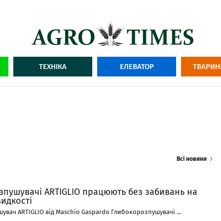
ТЕХНІКА
ЕЛЕВАТОР
ТВАРИН
Всі новини
зпушувачі ARTIGLIO працюють без забивань на
идкості
вач ARTIGLIO від Maschio Gaspardo Глибокорозпушувачі ...