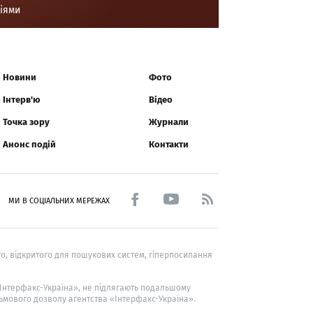
ціями
Новини
Фото
Інтерв'ю
Відео
Точка зору
Журнали
Анонс подій
Контакти
МИ В СОЦІАЛЬНИХ МЕРЕЖАХ
о, відкритого для пошукових систем, гіперпосилання
 «Інтерфакс-Україна», не підлягають подальшому
ьмового дозволу агентства «Інтерфакс-Україна».