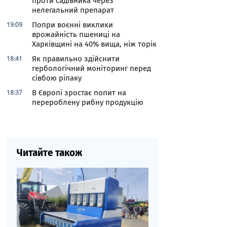
проти садівника через
нелегальний препарат
19:09
Попри воєнні виклики
врожайність пшениці на
Харківщині на 40% вища, ніж торік
18:41
Як правильно здійснити
гербологічний моніторинг перед
сівбою ріпаку
18:37
В Європі зростає попит на
перероблену рибну продукцію
Читайте також