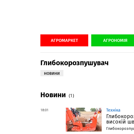
АГРОМАРКЕТ
АГРОНОМІЯ
Глибокорозпушувач
НОВИНИ
Новини
(1)
18:01
Техніка
Глибокоро
високій шв
Глибокорозпушу