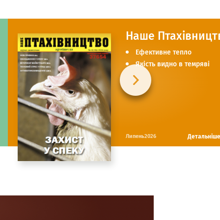
Наше Птахівницт
Ефективне тепло
Якість видно в темряві
Детальніш
Липень2026