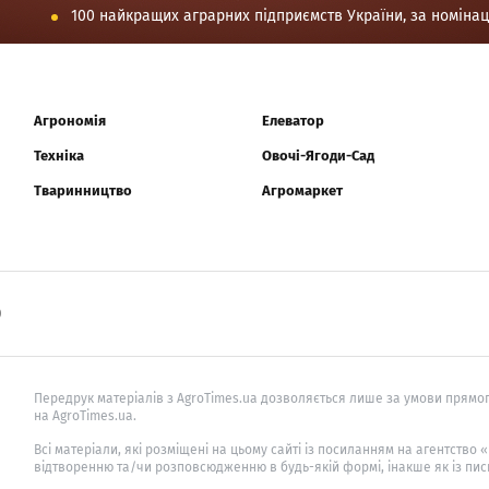
100 найкращих аграрних підприємств України, за номіна
Агрономія
Елеватор
Техніка
Овочі-Ягоди-Сад
Тваринництво
Агромаркет
0
Передрук матеріалів з AgroTimes.ua дозволяється лише за умови прямог
на AgroTimes.ua.
Всі матеріали, які розміщені на цьому сайті із посиланням на агентство
відтворенню та/чи розповсюдженню в будь-якій формі, інакше як із пис