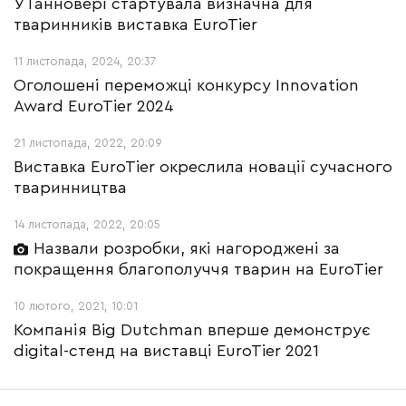
У Ганновері стартувала визначна для
тваринників виставка EuroTier
11 листопада, 2024, 20:37
Оголошені переможці конкурсу Innovation
Award EuroTier 2024
21 листопада, 2022, 20:09
Виставка EuroTier окреслила новації сучасного
тваринництва
14 листопада, 2022, 20:05
Назвали розробки, які нагороджені за
покращення благополуччя тварин на EuroTier
10 лютого, 2021, 10:01
Компанія Big Dutchman вперше демонструє
digital-стенд на виставці EuroTier 2021