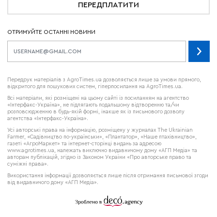
ПЕРЕДПЛАТИТИ
ОТРИМУЙТЕ ОСТАННІ НОВИНИ
Передрук матеріалів з AgroTimes.ua дозволяється лише за умови прямого,
відкритого для пошукових систем, гіперпосилання на AgroTimes.ua.
Всі матеріали, які розміщені на цьому сайті із посиланням на агентство
«Інтерфакс-Україна», не підлягають подальшому відтворенню та/чи
розповсюдженню в будь-якій формі, інакше як із письмового дозволу
агентства «Інтерфакс-Україна».
Усі авторські права на інформацію, розміщену у журналах
The Ukrainian
Farmer
, «Садівництво по-українськи», «Плантатор», «Наше птахівництво»,
газеті «АгроМаркет» та інтернет-сторінці видань за адресою
www.agrotimes.ua,
належать виключно видавничому дому «АГП Медіа» та
авторам публікацій, згідно із Законом України «Про авторське право та
суміжні права».
Використання інформації дозволяється лише після отримання письмової згоди
від видавничого дому «АГП Медіа».