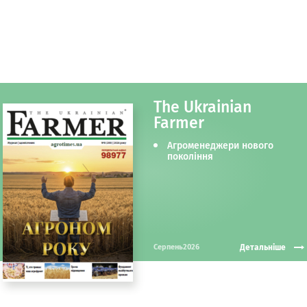
The Ukrainian
Farmer
Агроменеджери нового
покоління
Детальніше
Серпень2026