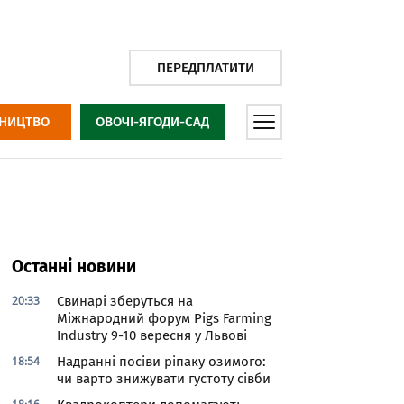
ПЕРЕДПЛАТИТИ
НИЦТВО
ОВОЧІ-ЯГОДИ-САД
Останні новини
20:33
Свинарі зберуться на
Міжнародний форум Pigs Farming
Industry 9-10 вересня у Львові
18:54
Надранні посіви ріпаку озимого:
чи варто знижувати густоту сівби