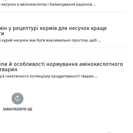
несучок в амінокислотах і балансування раціонів ...
змін у рецептурі кормів для несучок краще
ти
і курей-несучок має бути максимально простою, щоб ...
ипи й особливості нормування амінокислотного
тварин
ія генетичного потенціалу продуктивності тварин ...
ЗАВАНТАЖИТИ ЩЕ