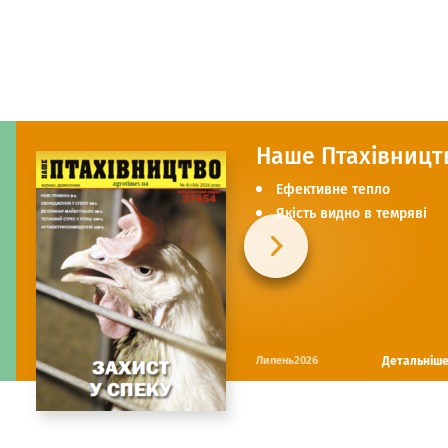
Наше Птахівницт
Ефективне тепло
Якість видно в темряві
Детальніш
Липень2026