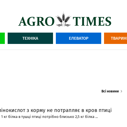
ТЕХНІКА
ЕЛЕВАТОР
ТВАРИН
Всі новини
інокислот з корму не потрапляє в кров птиці
 кг білка в тушці птиці потрібно близько 2,5 кг білка ...