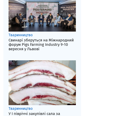
Тваринництво
Свинарі зберуться на Міжнародний
форум Pigs Farming Industry 9-10
вересня у Львові
Тваринництво
У І півріччі закупівлі сала за