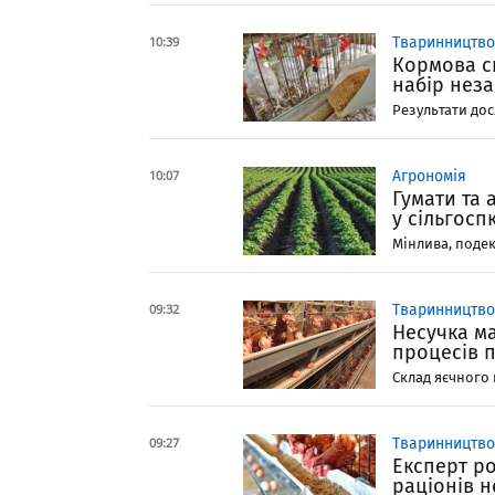
10:39
Тваринництво
Кормова с
набір незам
Результати дос
10:07
Агрономія
Гумати та
у сільгосп
Мінлива, подек
09:32
Тваринництво
Несучка ма
процесів п
Склад яєчного 
09:27
Тваринництво
Експерт р
раціонів н