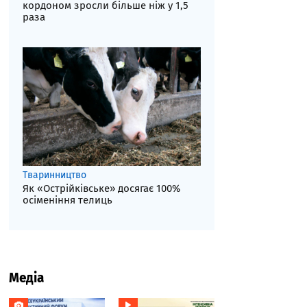
кордоном зросли більше ніж у 1,5
раза
Тваринництво
Як «Острійківське» досягає 100%
осіменіння телиць
Медіа