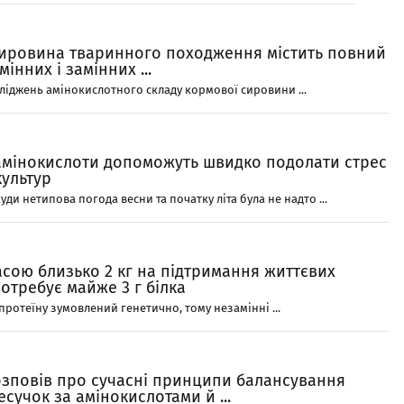
ировина тваринного походження містить повний
інних і замінних ...
ліджень амінокислотного складу кормової сировини ...
 амінокислоти допоможуть швидко подолати стрес
культур
уди нетипова погода весни та початку літа була не надто ...
сою близько 2 кг на підтримання життєвих
отребує майже 3 г білка
протеїну зумовлений генетично, тому незамінні ...
озповів про сучасні принципи балансування
есучок за амінокислотами й ...