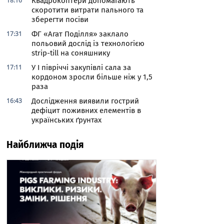
18:16
Квадрокоптери допомагають
скоротити витрати пального та
зберегти посіви
17:31
ФГ «Агат Поділля» заклало
польовий дослід із технологією
strip-till на соняшнику
17:11
У І півріччі закупівлі сала за
кордоном зросли більше ніж у 1,5
раза
16:43
Дослідження виявили гострий
дефіцит поживних елементів в
українських ґрунтах
Найближча подія