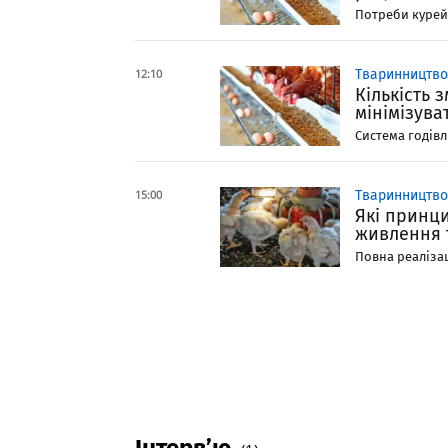
Потреби курей-
12:10
Тваринництво
Кількість 
мінімізува
Система годівл
15:00
Тваринництво
Які принц
живлення 
Повна реалізац