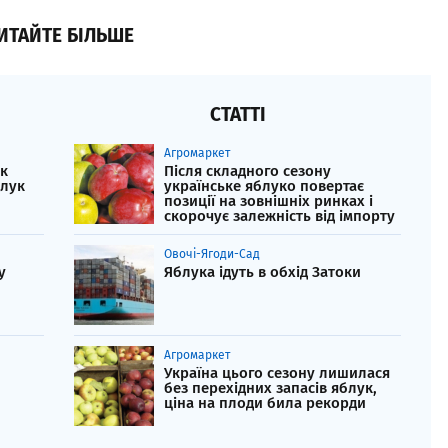
ИТАЙТЕ БІЛЬШЕ
СТАТТІ
Агромаркет
як
Після складного сезону
блук
українське яблуко повертає
позиції на зовнішніх ринках і
скорочує залежність від імпорту
Овочі-Ягоди-Сад
у
Яблука ідуть в обхід Затоки
Агромаркет
Україна цього сезону лишилася
без перехідних запасів яблук,
ціна на плоди била рекорди