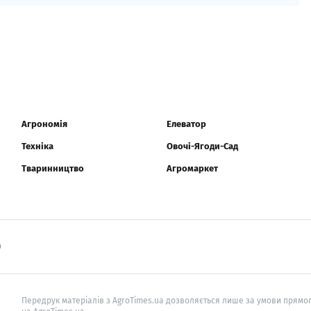
Агрономія
Елеватор
Техніка
Овочі-Ягоди-Сад
Тваринництво
Агромаркет
0
Передрук матеріалів з AgroTimes.ua дозволяється лише за умови прямог