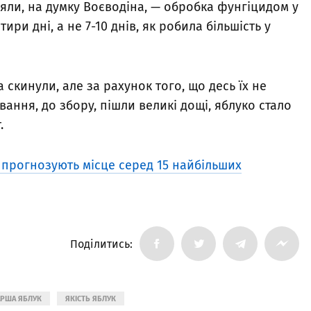
яли, на думку Воєводіна, — обробка фунгіцидом у
ри дні, а не 7-10 днів, як робила більшість у
 скинули, але за рахунок того, що десь їх не
івання, до збору, пішли великі дощі, яблуко стало
.
і прогнозують місце серед 15 найбільших
Поділитись:
АРША ЯБЛУК
ЯКІСТЬ ЯБЛУК