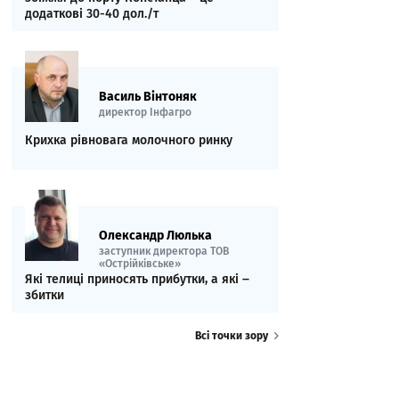
додаткові 30-40 дол./т
Василь Вінтоняк
директор Інфагро
Крихка рівновага молочного ринку
Олександр Люлька
заступник директора ТОВ
«Острійківське»
Які телиці приносять прибутки, а які ‒
збитки
Всі точки зору