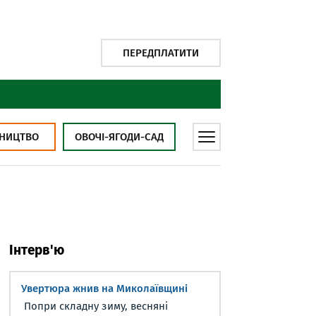
ПЕРЕДПЛАТИТИ
НИЦТВО
ОВОЧІ-ЯГОДИ-САД
Інтерв'ю
Увертюра жнив на Миколаївщині
Попри складну зиму, весняні