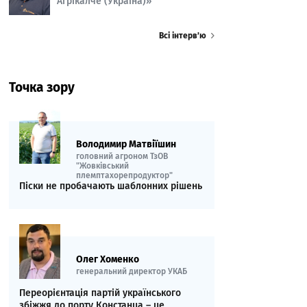
Агрікалче (Україна)»
Всі інтерв’ю
Точка зору
Володимир Матвіїшин
головний агроном ТзОВ
"Жовківський
племптахорепродуктор"
Піски не пробачають шаблонних рішень
Олег Хоменко
генеральний директор УКАБ
Переорієнтація партій українського
збіжжя до порту Констанца – це