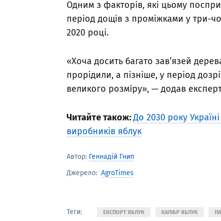
Одним з факторів, які цьому поспри
період дощів з проміжками у три-чоти
2020 році.
«Хоча досить багато зав’язей дерева
прорідили, а пізніше, у період дозр
великого розміру», — додав експерт
Читайте також:
До 2030 року Україн
виробників яблук
Автор:
Геннадій Гнип
AgroTimes
Джерело:
Теги:
ЕКСПОРТ ЯБЛУК
КАЛІБР ЯБЛУК
П