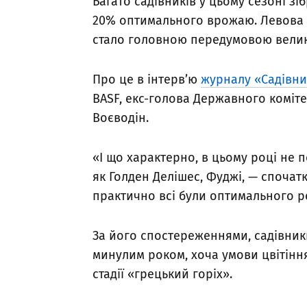
Багато садівників у цьому сезоні зі
20% оптимального врожаю. Левова ч
стало головною передумовою велико
Про це в інтерв’ю
журналу «Садівни
BASF, екс-голова Державного коміте
Воєводін.
«І що характерно, в цьому році не п
як Голден Делішес, Фуджі, — спочатк
практично всі були оптимального ро
За його спостереженнями, садівни
минулим роком, хоча умови цвітіння
стадії «грецький горіх».