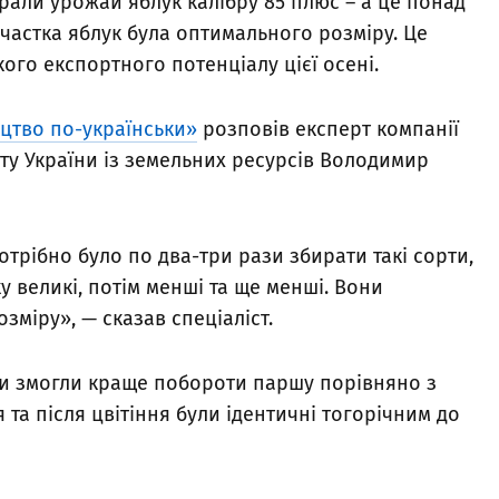
брали урожай яблук калібру 85 плюс – а це понад
астка яблук була оптимального розміру. Це
го експортного потенціалу цієї осені.
цтво по-українськи»
розповів експерт компанії
ту України із земельних ресурсів Володимир
отрібно було по два-три рази збирати такі сорти,
у великі, потім менші та ще менші. Вони
зміру», — сказав спеціаліст.
ки змогли краще побороти паршу порівняно з
 та після цвітіння були ідентичні тогорічним до