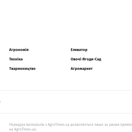
Агрономія
Елеватор
Техніка
Овочі-Ягоди-Сад
Тваринництво
Агромаркет
0
Передрук матеріалів з AgroTimes.ua дозволяється лише за умови прямог
на AgroTimes.ua.