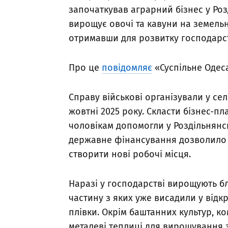
започаткував аграрний бізнес у Роз
вирощує овочі та кавуни на земельн
отримавши для розвитку господарс
Про це
повідомляє
«Суспільне Одес
Справу військові організували у се
жовтні 2025 року. Скласти бізнес-п
чоловікам допомогли у Роздільнянсь
державне фінансування дозволило 
створити нові робочі місця.
Наразі у господарстві вирощують бли
частину з яких уже висадили у відк
плівки. Окрім баштанних культур, к
металеві теплиці для вирощування з