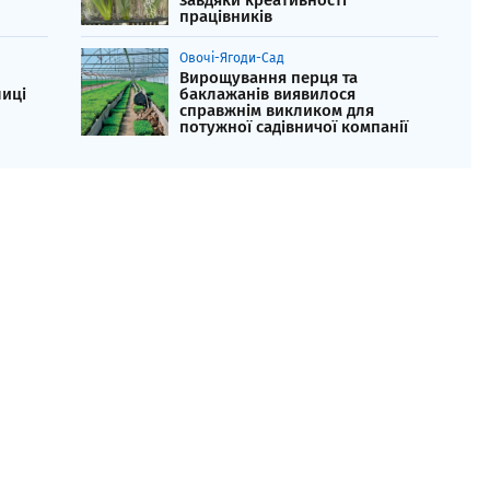
завдяки креативності
працівників
Овочі-Ягоди-Сад
Вирощування перця та
лиці
баклажанів виявилося
справжнім викликом для
потужної садівничої компанії