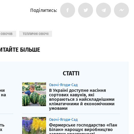
Поділитись:
 ОВОЧІВ
ТЕПЛИЧНІ ОВОЧІ
ИТАЙТЕ БІЛЬШЕ
СТАТТІ
Овочі-Ягоди-Сад
ни
В Україні доступне насіння
 на
сортових кавунів, які
впораються з найскладнішими
кліматичними й економічними
умовами
Овочі-Ягоди-Сад
ть
Фермерське господарство «Пан
их
Білан» нарощує виробництво