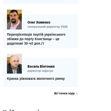
Олег Хоменко
генеральний директор УКАБ
Переорієнтація партій українського
збіжжя до порту Констанца – це
додаткові 30-40 дол./т
Василь Вінтоняк
директор Інфагро
Крихка рівновага молочного ринку
Всі точки зору