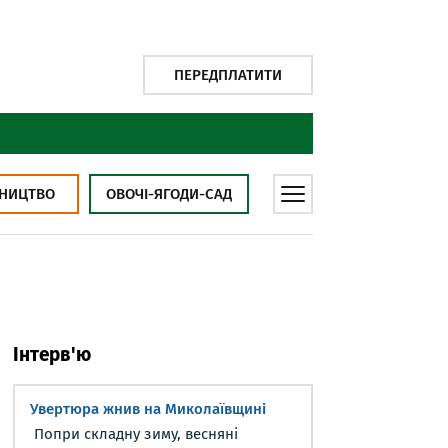
ПЕРЕДПЛАТИТИ
НИЦТВО
ОВОЧІ-ЯГОДИ-САД
Інтерв'ю
Увертюра жнив на Миколаївщині
Попри складну зиму, весняні