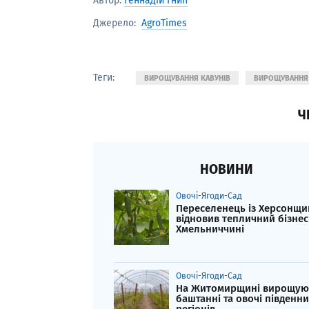
Автор:
Геннадій Гнип
AgroTimes
Джерело:
Теги:
ВИРОЩУВАННЯ КАВУНІВ
ВИРОЩУВАННЯ
Ч
НОВИНИ
Овочі-Ягоди-Сад
Переселенець із Херсонщи
відновив тепличний бізнес
Хмельниччині
Овочі-Ягоди-Сад
На Житомирщині вирощую
баштанні та овочі південн