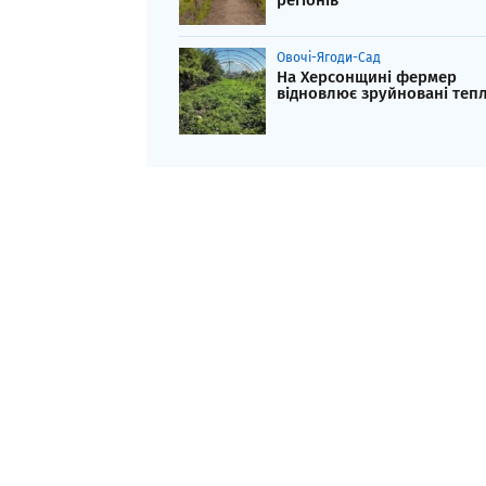
регіонів
Овочі-Ягоди-Сад
На Херсонщині фермер
відновлює зруйновані теп