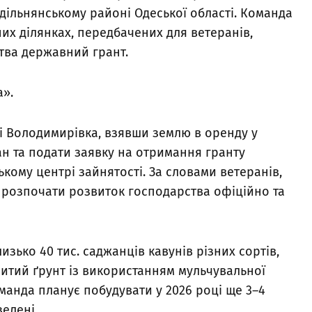
дільнянському районі Одеської області. Команда
их ділянках, передбачених для ветеранів,
тва державний грант.
а».
лі Володимирівка, взявши землю в оренду у
лан та подати заявку на отримання гранту
кому центрі зайнятості. За словами ветеранів,
розпочати розвиток господарства офіційно та
зько 40 тис. саджанців кавунів різних сортів,
ритий ґрунт із використанням мульчувальної
оманда планує побудувати у 2026 році ще 3–4
елені.