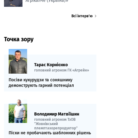
Агрікалче (Україна)»
Всі інтерв’ю
Точка зору
Тарас Корнієнко
головний агроном ГК «Агрейн»
Посіви кукурудзи та соняшнику
демонструють гарний потенціал
Володимир Матвіїшин
головний агроном ТзОВ
"Жовківський
племптахорепродуктор"
Піски не пробачають шаблонних рішень