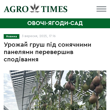
ОВОЧІ-ЯГОДИ-САД
3 вересня, 2025, 17:16
Новина
Урожай груш під сонячними
панелями перевершив
сподівання