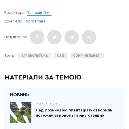
Редактор:
Геннадій Гнип
Джерело:
AgroTimes
АГРОВОЛЬТАЇКА
САД
СОНЯЧНІ ПАНЕЛІ
МАТЕРІАЛИ ЗА ТЕМОЮ
30 липня, 11:09
Над лохиновою плантацією створили
потужну агровольтаїчну станцію