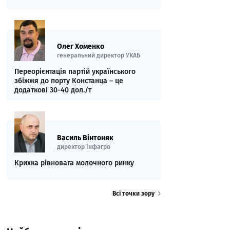
Олег Хоменко
генеральний директор УКАБ
Переорієнтація партій українського
збіжжя до порту Констанца – це
додаткові 30-40 дол./т
Василь Вінтоняк
директор Інфагро
Крихка рівновага молочного ринку
Всі точки зору