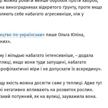
ці можна робити менше обробок проти хвороб,
 на виноградниках відкритого ґрунту, проте якщо
ляють себе набагато агресивніше, ніж у
ицтво по-українськи»
пише Ольга Юліна,
них».
у і мільдью набагато інтенсивніше, – додала
еплиці, якщо вони туди запущені, набагато
рофілактичні міри і не допускати їх всередину».
щу якість можна досягти саме у теплиці. Адже тут
які негативно впливають на розвиток рослин.
такий потужний, як на вулиці, зауважила вона.