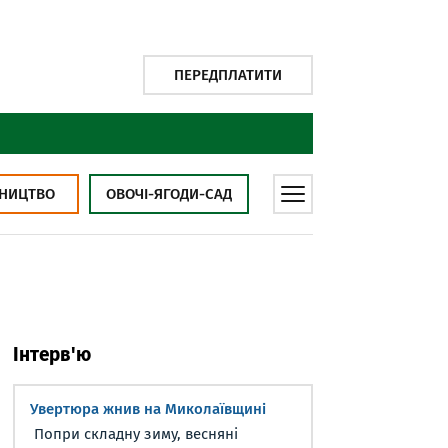
ПЕРЕДПЛАТИТИ
НИЦТВО
ОВОЧІ-ЯГОДИ-САД
Інтерв'ю
Увертюра жнив на Миколаївщині
Попри складну зиму, весняні