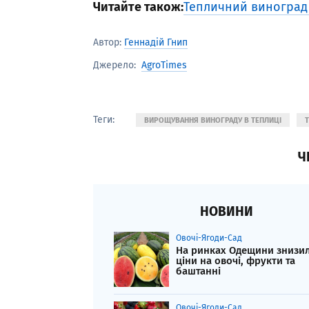
Читайте також:
Тепличний виноград н
Автор:
Геннадій Гнип
AgroTimes
Джерело:
Теги:
ВИРОЩУВАННЯ ВИНОГРАДУ В ТЕПЛИЦІ
Ч
НОВИНИ
Овочі-Ягоди-Сад
На ринках Одещини знизи
ціни на овочі, фрукти та
баштанні
Овочі-Ягоди-Сад