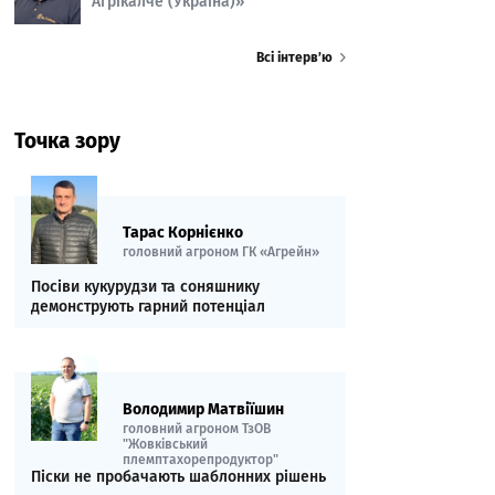
Агрікалче (Україна)»
Всі інтерв’ю
Точка зору
Тарас Корнієнко
головний агроном ГК «Агрейн»
Посіви кукурудзи та соняшнику
демонструють гарний потенціал
Володимир Матвіїшин
головний агроном ТзОВ
"Жовківський
племптахорепродуктор"
Піски не пробачають шаблонних рішень