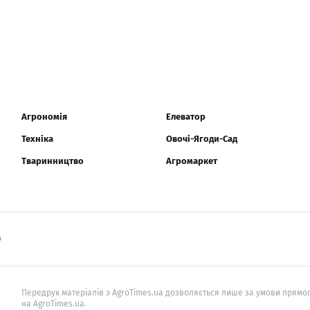
Агрономія
Елеватор
Техніка
Овочі-Ягоди-Сад
Тваринництво
Агромаркет
0
Передрук матеріалів з AgroTimes.ua дозволяється лише за умови прямог
на AgroTimes.ua.