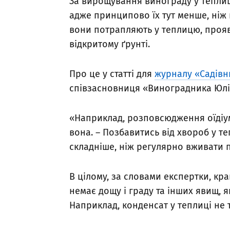
За вирощування винограду у тепли
адже принципово їх тут менше, ніж
вони потрапляють у теплицю, прояв
відкритому ґрунті.
Про це у статті для
журналу «Садівн
співзасновниця «Виноградника Юлі
«Наприклад, розповсюдження оїдіум
вона. – Позбавитись від хвороб у т
складніше, ніж регулярно вживати п
В цілому, за словами експертки, кра
немає дощу і граду та інших явищ, 
Наприклад, конденсат у теплиці не 