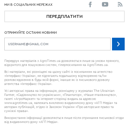
ПЕРЕДПЛАТИТИ
ОТРИМУЙТЕ ОСТАННІ НОВИНИ
Передрук матеріалів з AgroTimes.ua дозволяється лише за умови прямого,
відкритого для пошукових систем, гіперпосилання на AgroTimes.ua.
Всі матеріали, які розміщені на цьому сайті із посиланням на агентство
«Інтерфакс-Україна», не підлягають подальшому відтворенню та/чи
розповсюдженню в будь-якій формі, інакше як із письмового дозволу
агентства «Інтерфакс-Україна».
Усі авторські права на інформацію, розміщену у журналах
The Ukrainian
Farmer
, «Садівництво по-українськи», «Плантатор», «Наше птахівництво»,
газеті «АгроМаркет» та інтернет-сторінці видань за адресою
www.agrotimes.ua,
належать виключно видавничому дому «АГП Медіа» та
авторам публікацій, згідно із Законом України «Про авторське право та
суміжні права».
Використання інформації дозволяється лише після отримання письмової згоди
від видавничого дому «АГП Медіа».