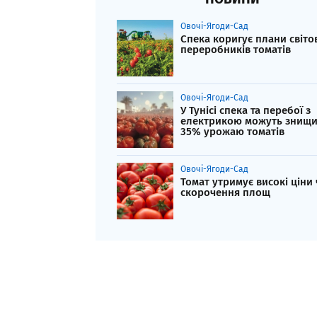
Овочі-Ягоди-Сад
Спека коригує плани світо
переробників томатів
Овочі-Ягоди-Сад
У Тунісі спека та перебої з
електрикою можуть знищ
35% урожаю томатів
Овочі-Ягоди-Сад
Томат утримує високі ціни
скорочення площ