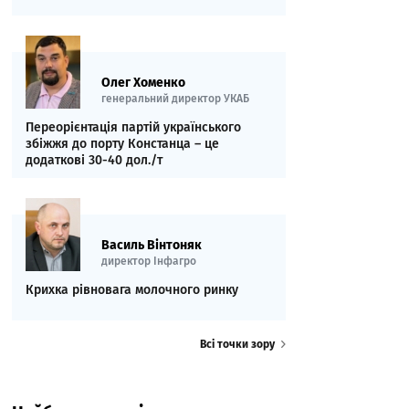
Олег Хоменко
генеральний директор УКАБ
Переорієнтація партій українського
збіжжя до порту Констанца – це
додаткові 30-40 дол./т
Василь Вінтоняк
директор Інфагро
Крихка рівновага молочного ринку
Всі точки зору