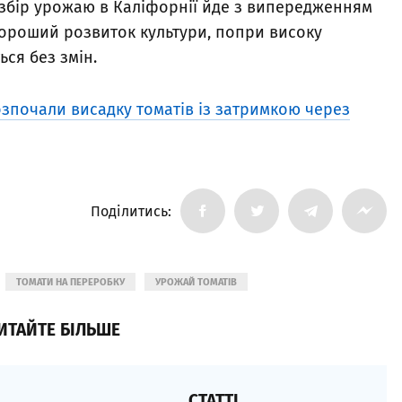
 збір урожаю в Каліфорнії йде з випередженням
хороший розвиток культури, попри високу
ься без змін.
розпочали висадку томатів із затримкою через
Поділитись:
ТОМАТИ НА ПЕРЕРОБКУ
УРОЖАЙ ТОМАТІВ
ИТАЙТЕ БІЛЬШЕ
СТАТТІ