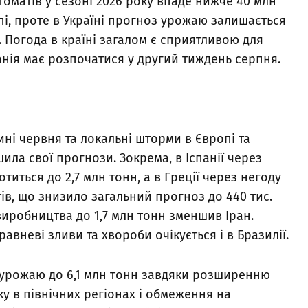
оматів у сезоні 2026 року впаде нижче 40 млн
пі, проте в Україні прогноз урожаю залишається
н. Погода в країні загалом є сприятливою для
анія має розпочатися у другий тиждень серпня.
ині червня та локальні шторми в Європі та
ила свої прогнози. Зокрема, в Іспанії через
титься до 2,7 млн тонн, а в Греції через негоду
тів, що знизило загальний прогноз до 440 тис.
виробництва до 1,7 млн тонн зменшив Іран.
вневі зливи та хвороби очікується і в Бразилії.
з урожаю до 6,1 млн тонн завдяки розширенню
у в північних регіонах і обмеження на