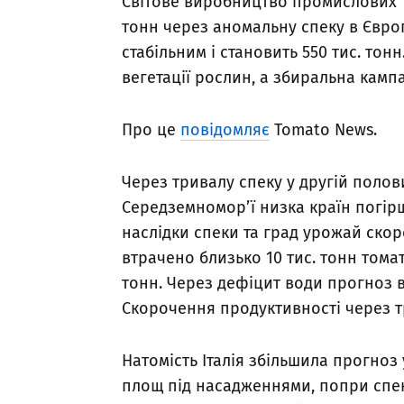
Світове виробництво промислових т
тонн через аномальну спеку в Євро
стабільним і становить 550 тис. тон
вегетації рослин, а збиральна камп
Про це
повідомляє
Tomato News.
Через тривалу спеку у другій полов
Середземномор’ї низка країн погірш
наслідки спеки та град урожай скоро
втрачено близько 10 тис. тонн тома
тонн. Через дефіцит води прогноз 
Скорочення продуктивності через тра
Натомість Італія збільшила прогно
площ під насадженнями, попри спек