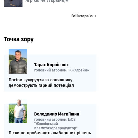
Агрікалче (Україна)»
Всі інтерв’ю
Точка зору
Тарас Корнієнко
головний агроном ГК «Агрейн»
Посіви кукурудзи та соняшнику
демонструють гарний потенціал
Володимир Матвіїшин
головний агроном ТзОВ
"Жовківський
племптахорепродуктор"
Піски не пробачають шаблонних рішень