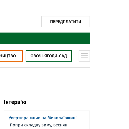
ПЕРЕДПЛАТИТИ
НИЦТВО
ОВОЧІ-ЯГОДИ-САД
Інтерв'ю
Увертюра жнив на Миколаївщині
Попри складну зиму, весняні