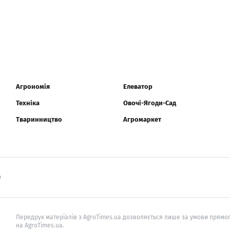
Агрономія
Елеватор
Техніка
Овочі-Ягоди-Сад
Тваринництво
Агромаркет
0
Передрук матеріалів з AgroTimes.ua дозволяється лише за умови прямог
на AgroTimes.ua.