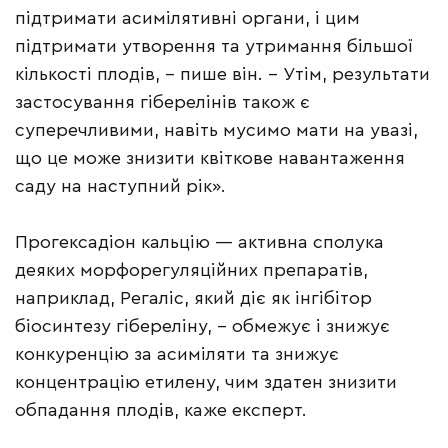
підтримати асимілятивні органи, і цим
підтримати утворення та утримання більшої
кількості плодів, – пише він. – Утім, результати
застосування гіберелінів також є
суперечливими, навіть мусимо мати на увазі,
що це може знизити квіткове навантаження
саду на наступний рік».
Прогексадіон кальцію — активна сполука
деяких морфорегуляційних препаратів,
наприклад, Регаліс, який діє як інгібітор
біосинтезу гібереліну, – обмежує і знижує
конкуренцію за асиміляти та знижує
концентрацію етилену, чим здатен знизити
обпадання плодів, каже експерт.