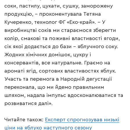
соки, пастилу, цукати, сушку, заморожену
продукцію, – прокоментувала Тетяна
Кучеренко, технолог ФГ «Еко-край». – У
виробництві соків ми стараємося зберегти
колір, смакові та поживні властивості ягоди,
сік якої додається до бази – яблучного соку.
Жодних хімічних домішок, цукру і
консервантів, все натуральне. Граємо на
ароматі ягід, сортових властивостях яблук.
Участь та перемога в Народній дегустації
переконала, що ми йдемо правильним
шляхом, надала імпульс вдосконалюватися та
розвиватися далі».
Читайте також:
Експерт спрогнозував низькі
ціни на яблуко наступного сезону