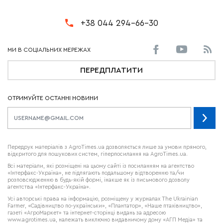
+38 044 294-66-30
ПЕРЕДПЛАТИТИ
ОТРИМУЙТЕ ОСТАННІ НОВИНИ
Передрук матеріалів з AgroTimes.ua дозволяється лише за умови прямого,
відкритого для пошукових систем, гіперпосилання на AgroTimes.ua.
Всі матеріали, які розміщені на цьому сайті із посиланням на агентство
«Інтерфакс-Україна», не підлягають подальшому відтворенню та/чи
розповсюдженню в будь-якій формі, інакше як із письмового дозволу
агентства «Інтерфакс-Україна».
Усі авторські права на інформацію, розміщену у журналах
The Ukrainian
Farmer
, «Садівництво по-українськи», «Плантатор», «Наше птахівництво»,
газеті «АгроМаркет» та інтернет-сторінці видань за адресою
www.agrotimes.ua,
належать виключно видавничому дому «АГП Медіа» та