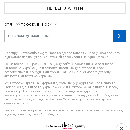
ПЕРЕДПЛАТИТИ
ОТРИМУЙТЕ ОСТАННІ НОВИНИ
Передрук матеріалів з AgroTimes.ua дозволяється лише за умови прямого,
відкритого для пошукових систем, гіперпосилання на AgroTimes.ua.
Всі матеріали, які розміщені на цьому сайті із посиланням на агентство
«Інтерфакс-Україна», не підлягають подальшому відтворенню та/чи
розповсюдженню в будь-якій формі, інакше як із письмового дозволу
агентства «Інтерфакс-Україна».
Усі авторські права на інформацію, розміщену у журналах
The Ukrainian
Farmer
, «Садівництво по-українськи», «Плантатор», «Наше птахівництво»,
газеті «АгроМаркет» та інтернет-сторінці видань за адресою
www.agrotimes.ua,
належать виключно видавничому дому «АГП Медіа» та
авторам публікацій, згідно із Законом України «Про авторське право та
суміжні права».
Використання інформації дозволяється лише після отримання письмової згоди
від видавничого дому «АГП Медіа».