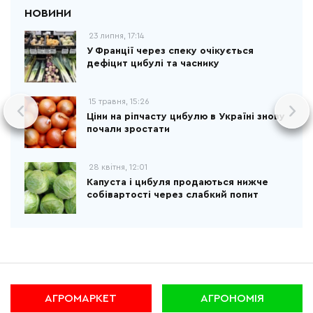
23 липня, 17:14
У Франції через спеку очікується
дефіцит цибулі та часнику
15 травня, 15:26
Ціни на ріпчасту цибулю в Україні знову
почали зростати
28 квітня, 12:01
Капуста і цибуля продаються нижче
собівартості через слабкий попит
АГРОМАРКЕТ
АГРОНОМІЯ