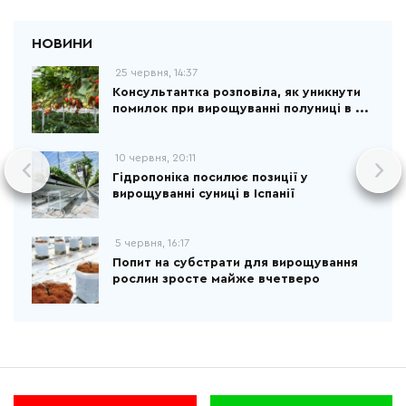
25 червня, 14:37
Консультантка розповіла, як уникнути
помилок при вирощуванні полуниці в ...
10 червня, 20:11
Гідропоніка посилює позиції у
вирощуванні суниці в Іспанії
5 червня, 16:17
Попит на субстрати для вирощування
рослин зросте майже вчетверо