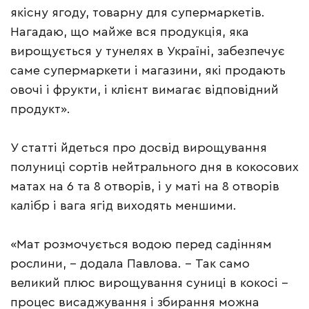
якісну ягоду, товарну для супермаркетів.
Нагадаю, що майже вся продукція, яка
вирощується у тунелях в Україні, забезпечує
саме супермаркети і магазини, які продають
овочі і фрукти, і клієнт вимагає відповідний
продукт».
У статті йдеться про досвід вирощування
полуниці сортів нейтрального дня в кокосових
матах на 6 та 8 отворів, і у маті на 8 отворів
калібр і вага ягід виходять меншими.
«Мат розмочується водою перед садінням
рослини, – додала Павлова. – Так само
великий плюс вирощування суниці в кокосі –
процес висаджування і збирання можна