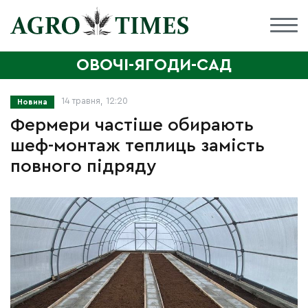
ОВОЧІ-ЯГОДИ-САД
14 травня, 12:20
Новина
Фермери частіше обирають
шеф-монтаж теплиць замість
повного підряду