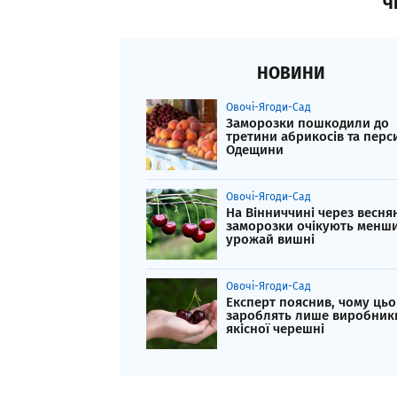
Ч
НОВИНИ
Овочі-Ягоди-Сад
Заморозки пошкодили до
третини абрикосів та перс
Одещини
Овочі-Ягоди-Сад
На Вінниччині через весня
заморозки очікують менш
урожай вишні
Овочі-Ягоди-Сад
Експерт пояснив, чому цьо
зароблять лише виробник
якісної черешні