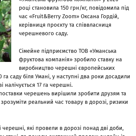
році становила 150 грн/кг, повідомила під
час «Fruit&Berry Zoom» Оксана Гордій,
керівниця проєкту та співвласниця
черешневого саду.
Сімейне підприємство ТОВ «Уманська
фруктова компанія» зробило ставку на
виробництво черешні європейських
0 га саду біля Умані, у наступні два роки досадили
і налічується 17 га черешні.
 поставки черешень вирішили зробити друзям та
б зрозуміти реальний час товару в дорозі, ризики
 черешні, які провели в дорозі понад дві доби,