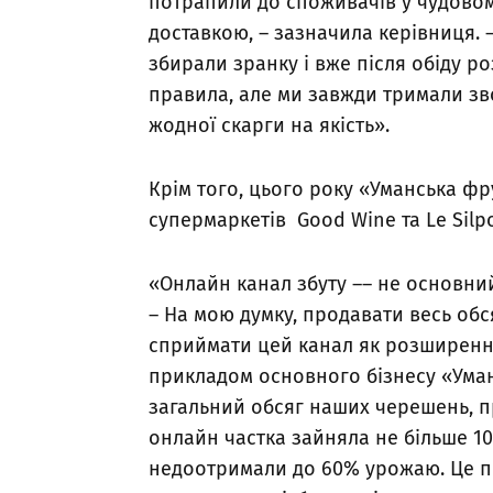
потрапили до споживачів у чудовом
доставкою, – зазначила керівниця. 
збирали зранку і вже після обіду р
правила, але ми завжди тримали зв
жодної скарги на якість».
Крім того, цього року «Уманська ф
супермаркетів Good Wine та Le Silp
«Онлайн канал збуту –– не основний
– На мою думку, продавати весь об
сприймати цей канал як розширення
прикладом основного бізнесу «Уман
загальний обсяг наших черешень, п
онлайн частка зайняла не більше 1
недоотримали до 60% урожаю. Це пр