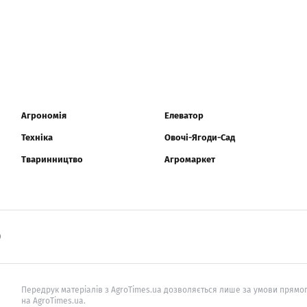
Агрономія
Елеватор
Техніка
Овочі-Ягоди-Сад
Тваринництво
Агромаркет
0
Передрук матеріалів з AgroTimes.ua дозволяється лише за умови прямог
на AgroTimes.ua.