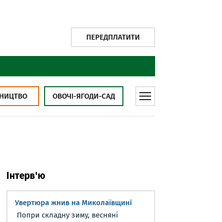
ПЕРЕДПЛАТИТИ
НИЦТВО
ОВОЧІ-ЯГОДИ-САД
Інтерв'ю
Увертюра жнив на Миколаївщині
Попри складну зиму, весняні