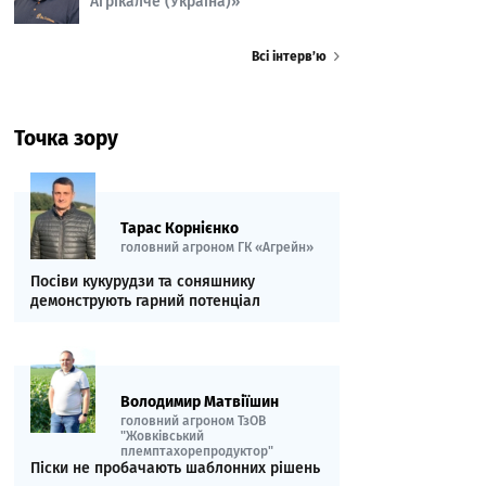
Агрікалче (Україна)»
Всі інтерв’ю
Точка зору
Тарас Корнієнко
головний агроном ГК «Агрейн»
Посіви кукурудзи та соняшнику
демонструють гарний потенціал
Володимир Матвіїшин
головний агроном ТзОВ
"Жовківський
племптахорепродуктор"
Піски не пробачають шаблонних рішень