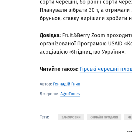
сорти черешні, бо ранні сорти чер
Планували зібрати 30 т, а отримал
бруньок, ставку вирішили зробити на
Довідка:
Fruit&Berry Zoom проходить
організованої Програмою USAID «К
асоціацією «Ягідництво України».
Читайте також:
Гірські черешні пло
Автор:
Геннадій Гнип
AgroTimes
Джерело:
Теги:
ЗАМОРОЗКИ
ОНЛАЙН ПРОДАЖІ
ЧЕ