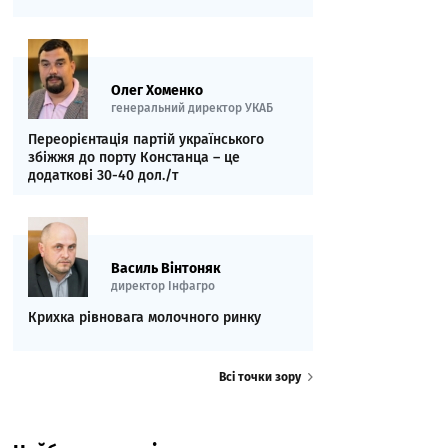
Олег Хоменко
генеральний директор УКАБ
Переорієнтація партій українського
збіжжя до порту Констанца – це
додаткові 30-40 дол./т
Василь Вінтоняк
директор Інфагро
Крихка рівновага молочного ринку
Всі точки зору