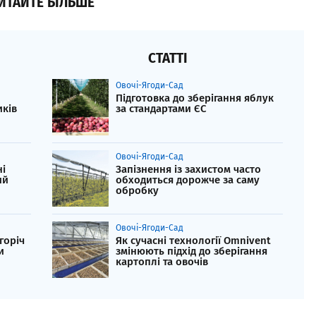
ИТАЙТЕ БІЛЬШЕ
СТАТТІ
Овочі-Ягоди-Сад
Підготовка до зберігання яблук
иків
за стандартами ЄС
Овочі-Ягоди-Сад
ні
Запізнення із захистом часто
ий
обходиться дорожче за саму
обробку
Овочі-Ягоди-Сад
горіч
Як сучасні технології Omnivent
и
змінюють підхід до зберігання
картоплі та овочів