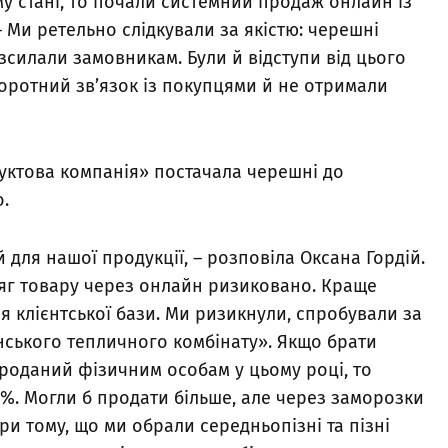
у стані, то почали системний продаж онлайн із
– Ми ретельно слідкували за якістю: черешні
озсилали замовникам. Були й відступи від цього
оротний зв’язок із покупцями й не отримали
руктова компанія» постачала черешні до
o.
 для нашої продукції, – розповіла Оксана Гордій.
сяг товару через онлайн ризиковано. Краще
 клієнтської бази. Ми ризикнули, спробували за
ського тепличного комбінату». Якщо брати
роданий фізичним особам у цьому році, то
0%. Могли б продати більше, але через заморозки
и тому, що ми обрали середньопізні та пізні