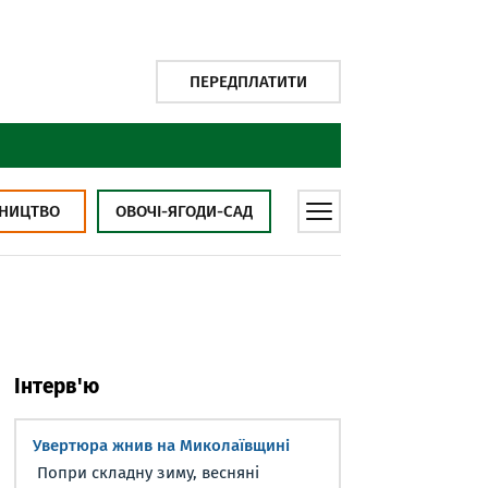
ПЕРЕДПЛАТИТИ
НИЦТВО
ОВОЧІ-ЯГОДИ-САД
Інтерв'ю
Увертюра жнив на Миколаївщині
Попри складну зиму, весняні