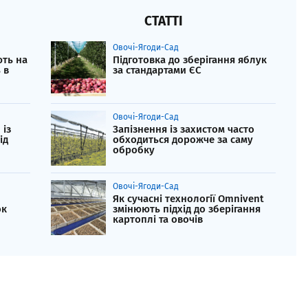
СТАТТІ
Овочі-Ягоди-Сад
ть на
Підготовка до зберігання яблук
 в
за стандартами ЄС
Овочі-Ягоди-Сад
 із
Запізнення із захистом часто
ід
обходиться дорожче за саму
обробку
Овочі-Ягоди-Сад
Як сучасні технології Omnivent
ок
змінюють підхід до зберігання
картоплі та овочів