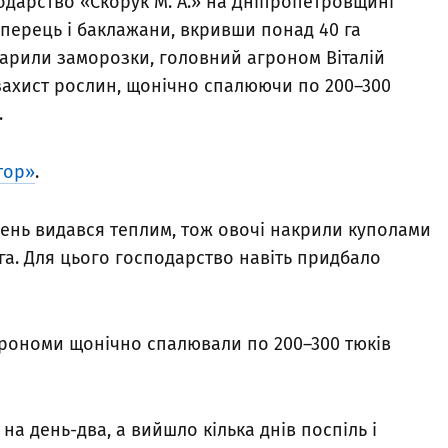
одарство «Скорук М. А.» на Дніпропетровщині
 перець і баклажани, вкривши понад 40 га
арили заморозки, головний агроном Віталій
захист рослин, щонічно спалюючи по 200–300
.
тор»
.
зень видався теплим, тож овочі накрили куполами
га. Для цього господарство навіть придбало
грономи щонічно спалювали по 200–300 тюків
а день-два, а вийшло кілька днів поспіль і