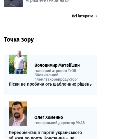
Агрікалче (Україна)»
Всі інтерв’ю
Точка зору
Володимир Матвіїшин
головний агроном ТзОВ
"Жовківський
племптахорепродуктор"
Піски не пробачають шаблонних рішень
Олег Хоменко
генеральний директор УКАБ
Переорієнтація партій українського
збіжжя до порту Констанца – це