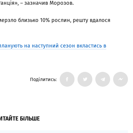
танція», – зазначив Морозов.
мерзло близько 10% рослин, решту вдалося
ланують на наступний сезон вкластись в
Поділитись:
ИТАЙТЕ БІЛЬШЕ