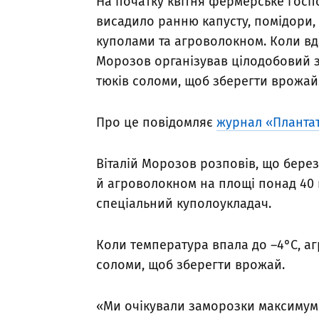
На початку квітня фермерське госп
висадило ранню капусту, помідори,
куполами та агроволокном. Коли вд
Морозов організував цілодобовий 
тюків соломи, щоб зберегти врожай
Про це повідомляє
журнал «Планта
Віталій Морозов розповів, що бере
й агроволокном на площі понад 40 
спеціальний куполоукладач.
Коли температура впала до –4°C, а
соломи, щоб зберегти врожай.
«Ми очікували заморозки максимум н