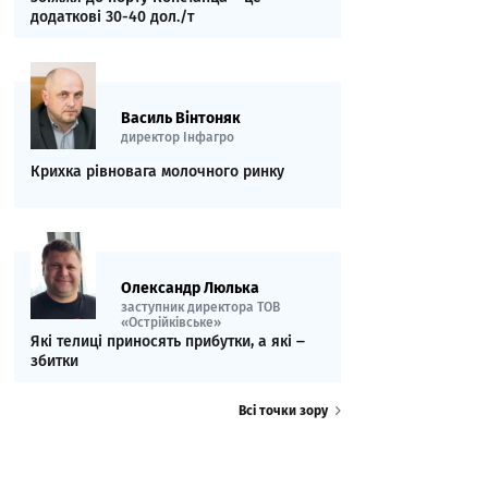
додаткові 30-40 дол./т
Василь Вінтоняк
директор Інфагро
Крихка рівновага молочного ринку
Олександр Люлька
заступник директора ТОВ
«Острійківське»
Які телиці приносять прибутки, а які ‒
збитки
Всі точки зору