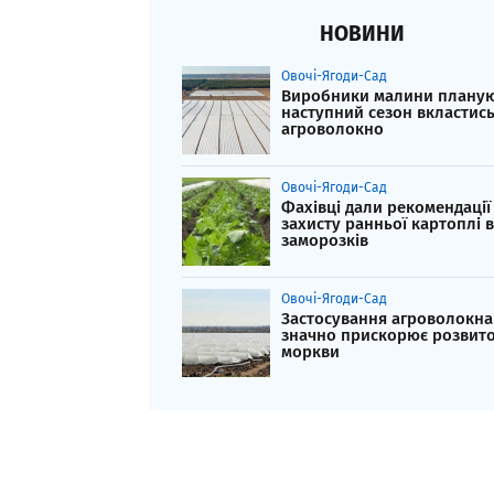
НОВИНИ
Овочі-Ягоди-Сад
Виробники малини планую
наступний сезон вкластись
агроволокно
Овочі-Ягоди-Сад
Фахівці дали рекомендації
захисту ранньої картоплі в
заморозків
Овочі-Ягоди-Сад
Застосування агроволокна
значно прискорює розвит
моркви