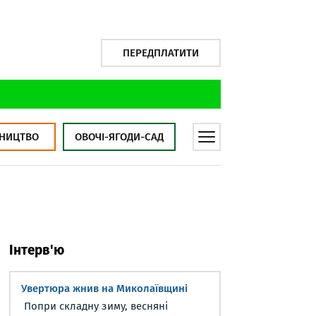
ПЕРЕДПЛАТИТИ
НИЦТВО
ОВОЧІ-ЯГОДИ-САД
Інтерв'ю
Увертюра жнив на Миколаївщині
Попри складну зиму, весняні