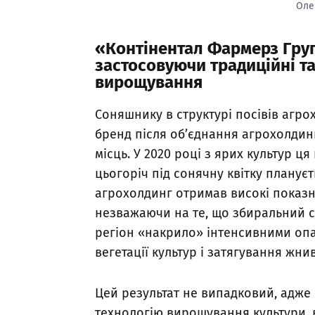
Оле
«Контінентал Фармерз Груп
застосовуючи традиційні та
вирощування
Соняшнику в структурі посівів агр
бренд після об’єднання агрохолдинг
місць. У 2020 році з ярих культур ця
цьогоріч під сонячну квітку планує
агрохолдинг отримав високі показни
незважаючи на те, що збиральний с
регіон «накрило» інтенсивними оп
вегетації культур і затягування жнив
Цей результат не випадковий, адже
технологію вирощування культури, 