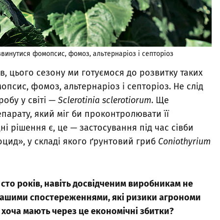
винутися фомопсис, фомоз, альтернаріоз і септоріоз
, цього сезону ми готуємося до розвитку таких
опсис, фомоз, альтернаріоз і септоріоз. Не слід
обу у світі —
Sclerotinia sclerotiorum
. Ще
парату, який міг би проконтролювати її
і рішення є, це — застосування під час сівби
цид», у складі якого ґрунтовий гриб
Coniothyrium
то років, навіть досвідченим виробникам не
 вашими спостереженнями, які ризики агрономи
 хоча мають через це економічні збитки?