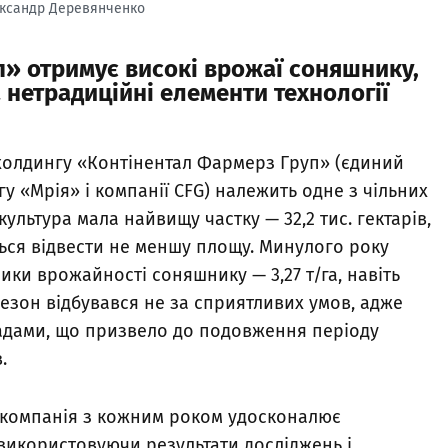
ксандр Деревянченко
» отримує високі врожаї соняшнику,
 нетрадиційні елементи технології
охолдингу «Контінентал Фармерз Груп» (єдиний
у «Мрія» і компанії CFG) належить одне з чільних
 культура мала найвищу частку — 32,2 тис. гектарів,
ться відвести не меншу площу. Минулого року
ки врожайності соняшнику — 3,27 т/га, навіть
езон відбувався не за сприятливих умов, адже
адами, що призвело до подовження періоду
.
 компанія з кожним роком удосконалює
використовуючи результати досліджень і