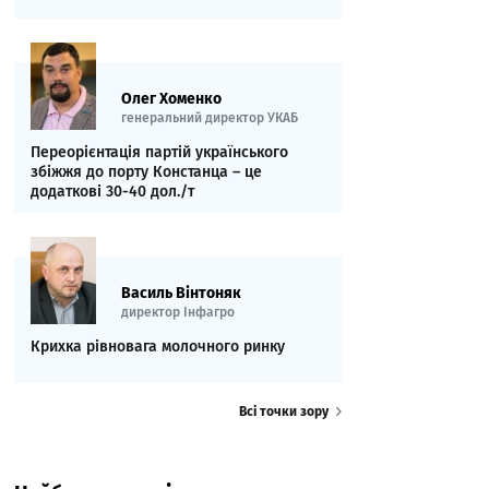
Олег Хоменко
генеральний директор УКАБ
Переорієнтація партій українського
збіжжя до порту Констанца – це
додаткові 30-40 дол./т
Василь Вінтоняк
директор Інфагро
Крихка рівновага молочного ринку
Всі точки зору