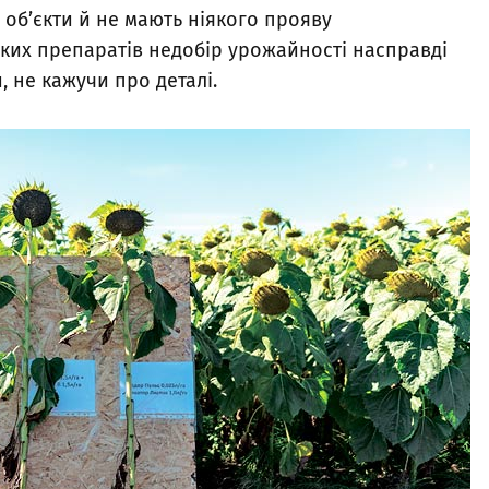
об’єкти й не мають ніякого прояву
аких препаратів недобір урожайності насправді
, не кажучи про деталі.