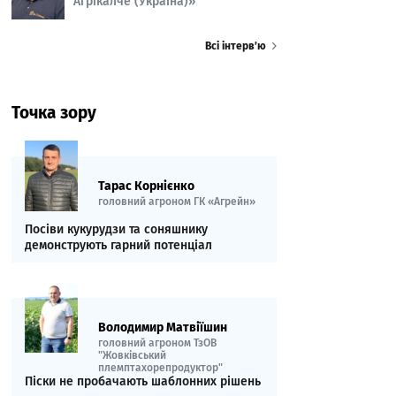
Агрікалче (Україна)»
Всі інтерв’ю
Точка зору
Тарас Корнієнко
головний агроном ГК «Агрейн»
Посіви кукурудзи та соняшнику
демонструють гарний потенціал
Володимир Матвіїшин
головний агроном ТзОВ
"Жовківський
племптахорепродуктор"
Піски не пробачають шаблонних рішень