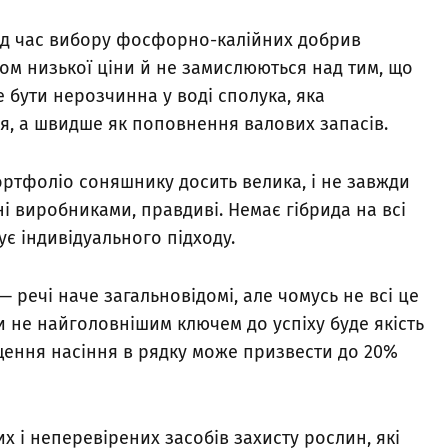
 під час вибору фосфорно-калійних добрив
ром низької ціни й не замислюються над тим, що
 бути нерозчинна у воді сполука, яка
я, а швидше як поповнення валових запасів.
ортфоліо соняшнику досить велика, і не завжди
і виробниками, правдиві. Немає гібрида на всі
ує індивідуального підходу.
 — речі наче загальновідомі, але чомусь не всі це
и не найголовнішим ключем до успіху буде якість
іщення насіння в рядку може призвести до 20%
 і неперевірених засобів захисту рослин, які