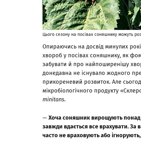
Цього сезону на посівах соняшнику можуть роз
Опираючись на досвід минулих років
хвороб у посівах соняшнику, як фом
забувати й про найпоширенішу хвор
донедавна не існувало жодного пре
прикореневий розвиток. Але сьогодн
мікробіологічного продукту «Склеро
minitans
.
—
Хоча соняшник вирощують понад с
завжди вдається все врахувати. За
часто не враховують або ігнорують,