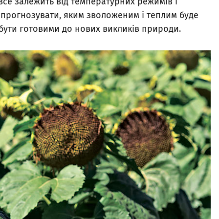
все залежить від температурних режимів і
 спрогнозувати, яким зволоженим і теплим буде
 бути готовими до нових викликів природи.