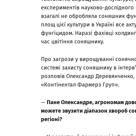
експериментів науково-дослідного в
взагалі не обробляла соняшник фун
площ цієї культури в Україні все ак
фунгіцидом. Наразі фахівці холдинг
час цвітіння соняшнику.
Про загрози у вирощуванні сонячної
системі захисту соняшнику в інтер
розповів Олександр Деревянченко, 
«Контінентал Фармерз Груп».
—
Пане Олександре, агрономам довод
можете звузити діапазон хвороб сон
регіоні?