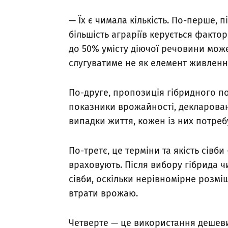
— Їх є чимала кількість. По-перше,
більшість аграріїв керується факто
до 50% умісту діючої речовини може
слугуватиме не як елемент живленн
По-друге, пропозиція гібридного п
показники врожайності, декларован
випадки життя, кожен із них потреб
По-третє, це терміни та якість сівби
враховують. Після вибору гібрида ч
сівби, оскільки нерівномірне розм
втрати врожаю.
Четверте — це використання дешевих