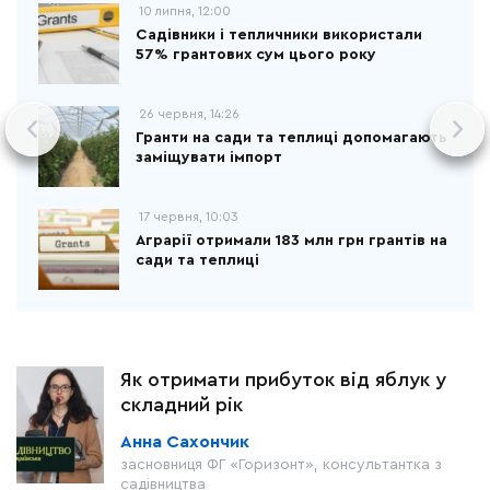
10 липня, 12:00
Садівники і тепличники використали
57% грантових сум цього року
26 червня, 14:26
Гранти на сади та теплиці допомагають
заміщувати імпорт
17 червня, 10:03
Аграрії отримали 183 млн грн грантів на
сади та теплиці
Як отримати прибуток від яблук у
складний рік
Анна Сахончик
засновниця ФГ «Горизонт», консультантка з
садівництва