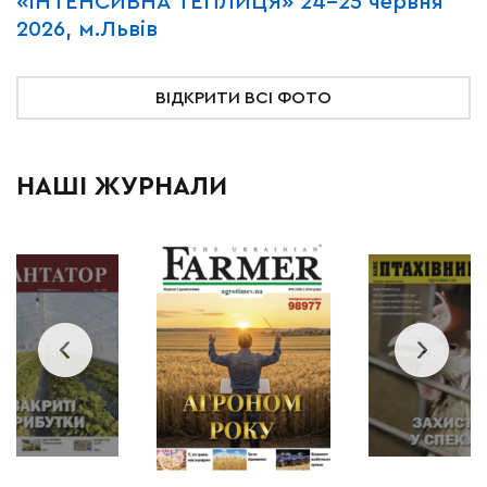
«ІНТЕНСИВНА ТЕПЛИЦЯ» 24-25 червня
P
2026, м.Львів
м
ВІДКРИТИ ВСІ ФОТО
НАШІ ЖУРНАЛИ