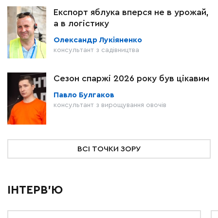
Експорт яблука вперся не в урожай,
а в логістику
Олександр Лукіяненко
консультант з садівництва
Сезон спаржі 2026 року був цікавим
Павло Булгаков
консультант з вирощування овочів
ВСІ ТОЧКИ ЗОРУ
ІНТЕРВ'Ю