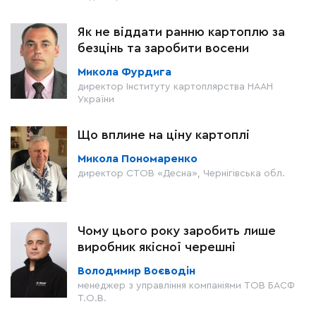
Як не віддати ранню картоплю за
безцінь та заробити восени
Микола Фурдига
директор Інституту картоплярства НААН
України
Що вплине на ціну картоплі
Микола Пономаренко
директор СТОВ «Десна», Чернігівська обл.
Чому цього року заробить лише
виробник якісної черешні
Володимир Воєводін
менеджер з управління компаніями ТОВ БАСФ
Т.О.В.