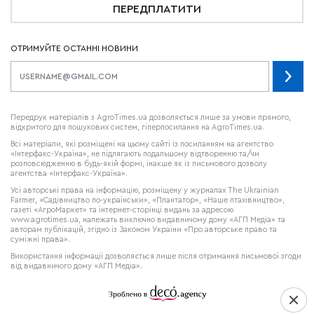
ПЕРЕДПЛАТИТИ
ОТРИМУЙТЕ ОСТАННІ НОВИНИ
Передрук матеріалів з AgroTimes.ua дозволяється лише за умови прямого,
відкритого для пошукових систем, гіперпосилання на AgroTimes.ua.
Всі матеріали, які розміщені на цьому сайті із посиланням на агентство
«Інтерфакс-Україна», не підлягають подальшому відтворенню та/чи
розповсюдженню в будь-якій формі, інакше як із письмового дозволу
агентства «Інтерфакс-Україна».
Усі авторські права на інформацію, розміщену у журналах
The Ukrainian
Farmer
, «Садівництво по-українськи», «Плантатор», «Наше птахівництво»,
газеті «АгроМаркет» та інтернет-сторінці видань за адресою
www.agrotimes.ua,
належать виключно видавничому дому «АГП Медіа» та
авторам публікацій, згідно із Законом України «Про авторське право та
суміжні права».
Використання інформації дозволяється лише після отримання письмової згоди
від видавничого дому «АГП Медіа».