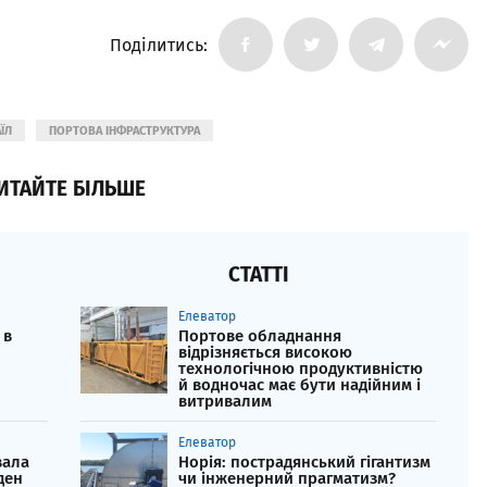
Поділитись:
ЇЛ
ПОРТОВА ІНФРАСТРУКТУРА
ИТАЙТЕ БІЛЬШЕ
СТАТТІ
Елеватор
 в
Портове обладнання
відрізняється високою
технологічною продуктивністю
й водночас має бути надійним і
витривалим
Елеватор
вала
Норія: пострадянський гігантизм
ден
чи інженерний прагматизм?