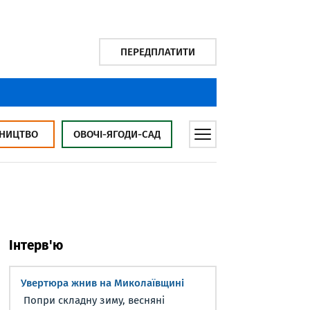
ПЕРЕДПЛАТИТИ
НИЦТВО
ОВОЧІ-ЯГОДИ-САД
Інтерв'ю
Увертюра жнив на Миколаївщині
Попри складну зиму, весняні