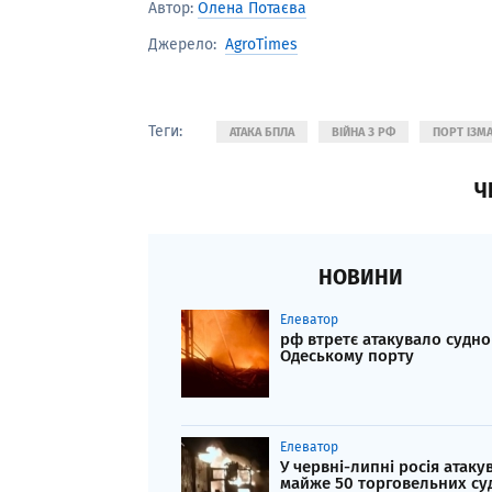
Автор:
Олена Потаєва
AgroTimes
Джерело:
Теги:
АТАКА БПЛА
ВІЙНА З РФ
ПОРТ ІЗМА
Ч
НОВИНИ
Елеватор
рф втретє атакувало судно
Одеському порту
Елеватор
У червні-липні росія атаку
майже 50 торговельних су