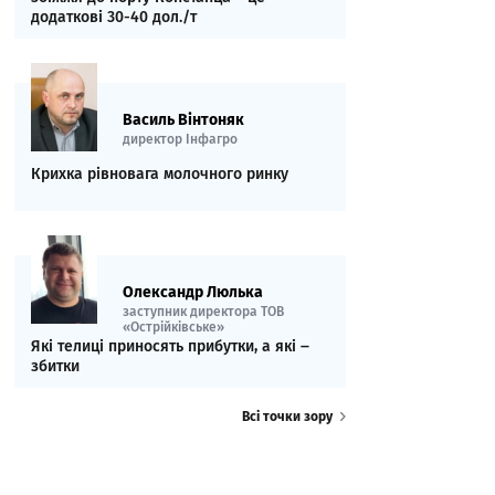
додаткові 30-40 дол./т
Василь Вінтоняк
директор Інфагро
Крихка рівновага молочного ринку
Олександр Люлька
заступник директора ТОВ
«Острійківське»
Які телиці приносять прибутки, а які ‒
збитки
Всі точки зору