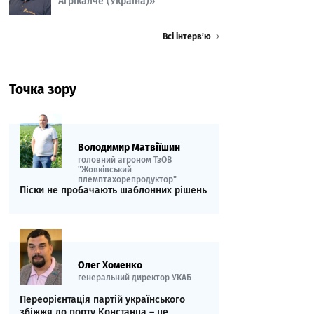
Агрікалче (Україна)»
Всі інтерв’ю
Точка зору
Володимир Матвіїшин
головний агроном ТзОВ
"Жовківський
племптахорепродуктор"
Піски не пробачають шаблонних рішень
Олег Хоменко
генеральний директор УКАБ
Переорієнтація партій українського
збіжжя до порту Констанца – це