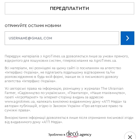
ПЕРЕДПЛАТИТИ
ОТРИМУЙТЕ ОСТАННІ НОВИНИ
Передрук матеріалів з AgroTimes.ua дозволяється лише за умови прямого,
відкритого для пошукових систем, гіперпосилання на AgroTimes.ua.
Всі матеріали, які розміщені на цьому сайті із посиланням на агентство
«Інтерфакс-Україна», не підлягають подальшому відтворенню та/чи
розповсюдженню в будь-якій формі, інакше як із письмового дозволу
агентства «Інтерфакс-Україна».
Усі авторські права на інформацію, розміщену у журналах
The Ukrainian
Farmer
, «Садівництво по-українськи», «Плантатор», «Наше птахівництво»,
газеті «АгроМаркет» та інтернет-сторінці видань за адресою
www.agrotimes.ua,
належать виключно видавничому дому «АГП Медіа» та
авторам публікацій, згідно із Законом України «Про авторське право та
суміжні права».
Використання інформації дозволяється лише після отримання письмової згоди
від видавничого дому «АГП Медіа».