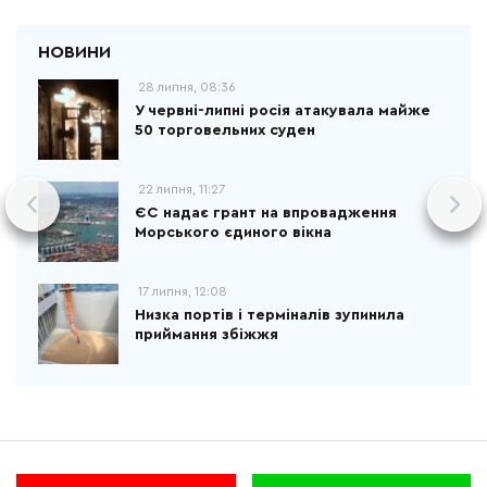
28 липня, 08:36
У червні-липні росія атакувала майже
50 торговельних суден
22 липня, 11:27
ЄС надає грант на впровадження
Морського єдиного вікна
17 липня, 12:08
Низка портів і терміналів зупинила
приймання збіжжя