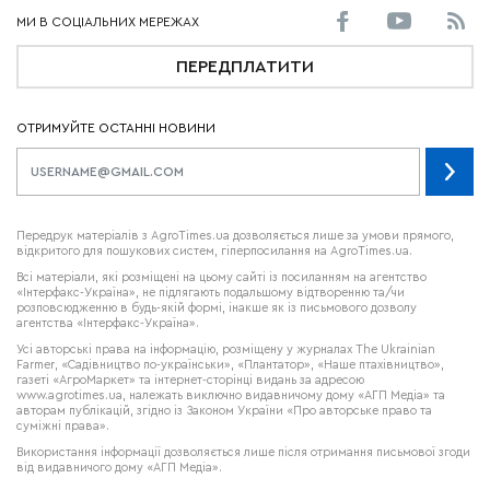
ПЕРЕДПЛАТИТИ
ОТРИМУЙТЕ ОСТАННІ НОВИНИ
Передрук матеріалів з AgroTimes.ua дозволяється лише за умови прямого,
відкритого для пошукових систем, гіперпосилання на AgroTimes.ua.
Всі матеріали, які розміщені на цьому сайті із посиланням на агентство
«Інтерфакс-Україна», не підлягають подальшому відтворенню та/чи
розповсюдженню в будь-якій формі, інакше як із письмового дозволу
агентства «Інтерфакс-Україна».
Усі авторські права на інформацію, розміщену у журналах
The Ukrainian
Farmer
, «Садівництво по-українськи», «Плантатор», «Наше птахівництво»,
газеті «АгроМаркет» та інтернет-сторінці видань за адресою
www.agrotimes.ua,
належать виключно видавничому дому «АГП Медіа» та
авторам публікацій, згідно із Законом України «Про авторське право та
суміжні права».
Використання інформації дозволяється лише після отримання письмової згоди
від видавничого дому «АГП Медіа».