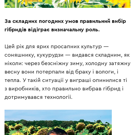
За складних погодних умов правильний вибір
гібридів відіграє визначальну роль.
Цей рік для ярих просапних культур —
соняшнику, кукурудзи — видався складним, як
ніколи: через безсніжну зиму, холодну затяжну
весну вони потерпали від браку і вологи, і
тепла. У такій ситуації у виграші опинилися ті
з виробників, хто правильно вибрав гібрид і
дотримувався технології.