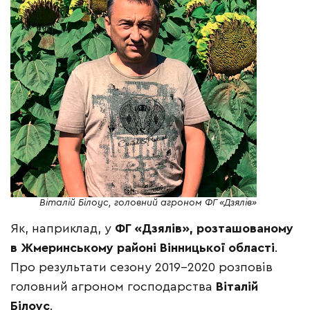
Віталій Білоус, головний агроном ФГ «Дзялів»
Як, наприклад, у
ФГ «Дзялів», розташованому
в Жмеринському районі Вінницької області
.
Про результати сезону 2019-2020 розповів
головний агроном господарства
Віталій
Білоус
.