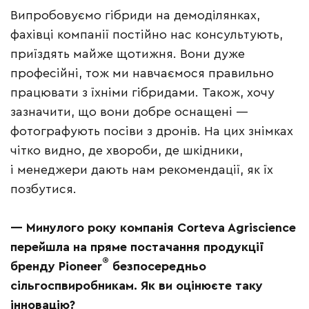
Випробовуємо гібриди на демоділянках,
фахівці компанії постійно нас консультують,
приїздять майже щотижня. Вони дуже
професійні, тож ми навчаємося правильно
працювати з їхніми гібридами. Також, хочу
зазначити, що вони добре оснащені —
фотографують посіви з дронів. На цих знімках
чітко видно, де хвороби, де шкідники,
і менеджери дають нам рекомендації, як їх
позбутися.
— Минулого року компанія Corteva ­Agri­science
перейшла на пряме постачання продукції
®
бренду Pioneer
безпосередньо
сільгоспвиробникам. Як ви оцінюєте таку
інновацію?