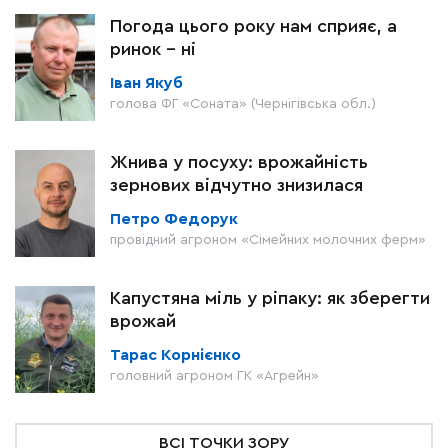
Погода цього року нам сприяє, а
ринок – ні
Іван Якуб
голова ФГ «Соната» (Чернігівська обл.)
Жнива у посуху: врожайність
зернових відчутно знизилася
Петро Федорук
провідний агроном «Сімейних молочних ферм»
Капустяна міль у ріпаку: як зберегти
врожай
Тарас Корнієнко
головний агроном ГК «Агрейн»
ВСІ ТОЧКИ ЗОРУ