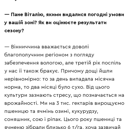
— Пане Віталію, якими видалися погодні умови
у вашій зоні? Як ви оцінюєте результати
сезону?
— Вінниччина вважається доволі
благополучним регіоном з погляду
забезпечення вологою, але третій рік поспіль
у нас її також бракує. Причому дощі йшли
нерівномірно: то за день випадала місячна
норма, то два місяці було сухо. Від цього
культури зазнають стресу, що позначається на
врожайності. Ми на 3 тис. гектарів вирощуємо
пшеницю та ячмінь озимі, кукурудзу,
соняшник, сою і ріпак. Цього року пшениці та
ячменю зібрали близько 6 т/га, хоча зазвичай