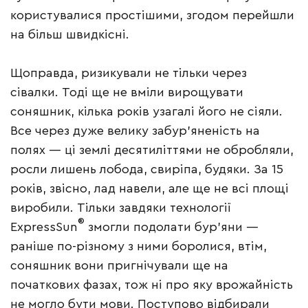
користувалися простішими, згодом перейшли
на більш швидкісні.
Щоправда, ризикували не тільки через
сівалки. Тоді ще не вміли вирощувати
соняшник, кілька років узагалі його не сіяли.
Все через дуже велику забур’яненість на
полях — ці землі десятиліттями не оброб­ляли,
росли лишень лобода, свиріпа, будяки. За 15
років, звісно, лад навели, але ще не всі площі
виробили. Тільки завдяки технології
®
ExpressSun
змогли подолати бур’яни —
раніше по-різному з ними боролися, втім,
соняшник вони пригнічували ще на
початкових фазах, тож ні про яку врожайність
не могло бути мови. Поступово відбирали