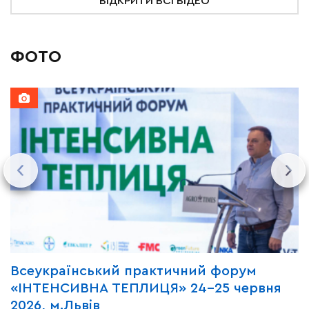
ВІДКРИТИ ВСІ ВІДЕО
ФОТО
Всеукраїнський практичний форум
М
«ІНТЕНСИВНА ТЕПЛИЦЯ» 24-25 червня
P
2026, м.Львів
м