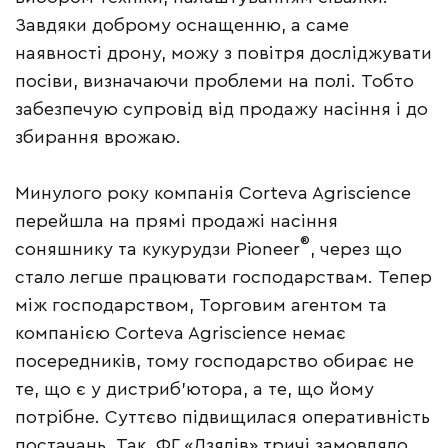
Завдяки доброму оснащенню, а саме
наявності дрону, можу з повітря досліджувати
посіви, визначаючи проблеми на полі. Тобто
забезпечую супровід від продажу насіння і до
збирання врожаю.
Минулого року компанія Corteva ­Agri­science
перейшла на прямі продажі насіння
®
соняшнику та кукурудзи Pioneer
, через що
стало легше працювати господарствам. Тепер
між господарством, Торговим агентом та
компанією Corteva Agriscience немає
посередників, тому господарство обирає не
те, що є у дистриб’ютора, а те, що йому
потрібне. Суттєво підвищилася оперативність
постачань. Так, ФГ «Дзялів» тричі замовляло