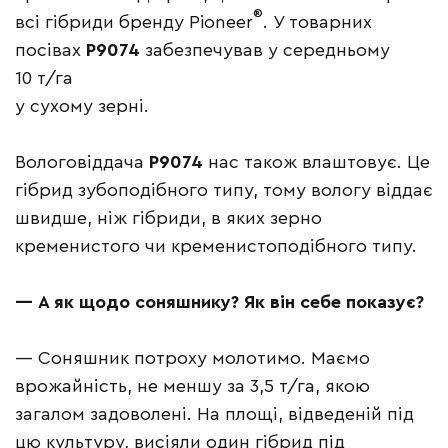
®
всі гібриди бренду Pioneer
. У товарних
посівах
P9074
забезпечував у середньому
10 т/га
у сухому зерні.
Вологовіддача
P9074
нас також влаштовує. Це
гібрид зубоподібного типу, тому вологу віддає
швидше, ніж гібриди, в яких зерно
кременистого чи кременистоподібного типу.
— А як щодо соняшнику? Як він себе показує?
— Соняшник потроху молотимо. Маємо
врожайність, не меншу за 3,5 т/га, якою
загалом задоволені. На площі, відведеній під
цю культуру, висіяли один гібрид під