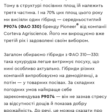
Тому в структурі посівних площ їй належить
третя частина. І на 70% цих площ цього року
ми висіяли один гібрид — середньостиглий
®
P9074 (ФАО 330)
бренду Pioneer
від компанії
Corteva Agriscience. Його ми вирощуємо вже
третій рік і задоволені своїм вибором.
Загалом обираємо гібриди з ФАО 310—330:
така кукурудза легше витримує посуху, що
нині особливо актуально. Гібриди різних
компаній випробовуємо на демоділянці, а
потім — у товарних посівах. За складних
погодних умов найкраще себе
зарекомендував
P9074
— він не зазнав стресу
за відсутності дощів й показав добру
врожайність. До речі, це можна сказати про