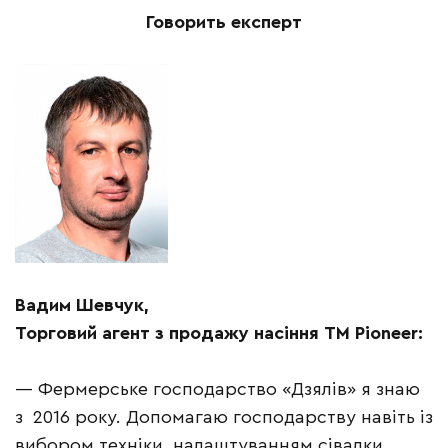
Говорить експерт
Вадим Шевчук,
Торговий агент з продажу насіння ТМ Pioneer:
— Фермерське господарство «Дзя­лів» я знаю
з 2016 року. До­помагаю господарству навіть із
вибором техніки, налаштуванням сівалки.