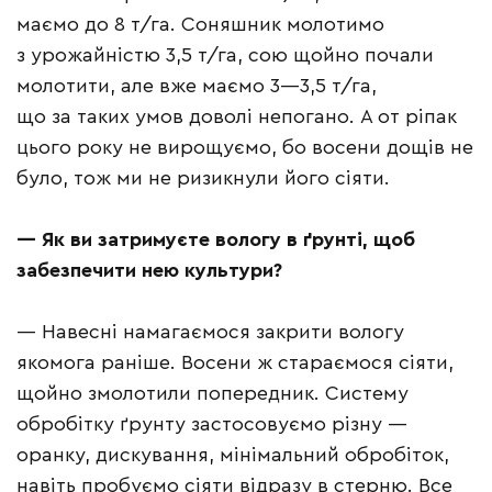
маємо до 8 т/га. Соняшник молотимо
з урожайністю 3,5 т/га, сою щойно почали
молотити, але вже маємо 3—3,5 т/га,
що за таких умов доволі непогано. А от ріпак
цього року не вирощуємо, бо восени дощів не
було, тож ми не ризикнули його сіяти.
— Як ви затримуєте вологу в ґрунті, щоб
забезпечити нею культури?
— Навесні намагаємося закрити вологу
якомога раніше. Восени ж стараємося сіяти,
щойно змолотили попередник. Систему
обробітку ґрунту застосовуємо різну —
оранку, дискування, мінімальний обробіток,
навіть пробуємо сіяти відразу в стерню. Все