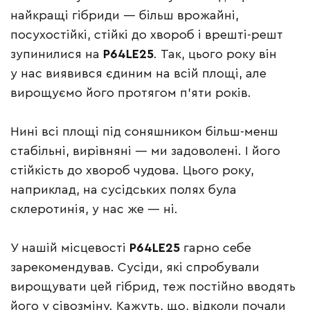
найкращі гібриди — більш врожайні,
посухостійкі, стійкі до хвороб і врешті-решт
зупинилися на
P64LE25
. Так, цього року він
у нас виявився єдиним на всій площі, але
вирощуємо його протягом п’яти років.
Нині всі площі під соняшником більш-менш
стабільні, вирівняні — ми задоволені. І його
стійкість до хвороб чудова. Цього року,
наприклад, на сусідських полях була
склеротинія, у нас же — ні.
У нашій місцевості
P64LE25
гарно себе
зарекомендував. Сусіди, які спробували
вирощувати цей гібрид, теж постійно вводять
його у сівозміну. Кажуть, що, відколи почали