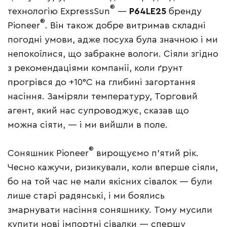
®
технологію ExpressSun
—
P64LE25
бренду
®
Pioneer
. Він також добре витримав складні
погодні умови, адже посуха була значною і ми
непокоїлися, що забракне вологи. Сіяли згідно
з рекомендаціями компанії, коли ґрунт
прогрівся до +10°С на глибині загортання
насіння. Заміряли температуру, Торговий
агент, який нас супроводжує, сказав що
можна сіяти, — і ми вийшли в поле.
®
Соняшник Pioneer
вирощуємо п’ятий рік.
Чесно кажучи, ризикували, коли вперше сіяли,
бо на той час не мали якісних сівалок — були
лише старі радянські, і ми боялись
змарнувати насіння соняшнику. Тому мусили
купити нові імпортні сівалки — спершу