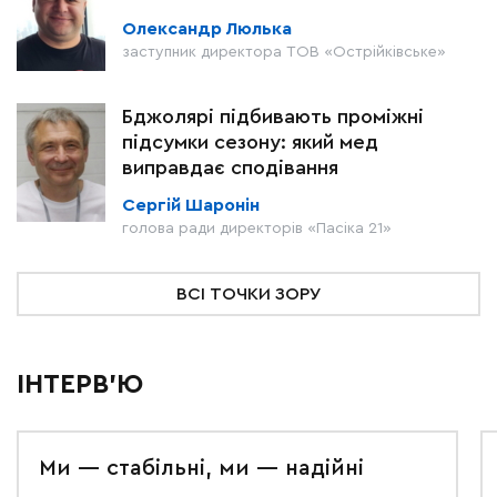
Олександр Люлька
заступник директора ТОВ «Острійківське»
Бджолярі підбивають проміжні
підсумки сезону: який мед
виправдає сподівання
Сергій Шаронін
голова ради директорів «Пасіка 21»
ВСІ ТОЧКИ ЗОРУ
ІНТЕРВ'Ю
Ми — стабільні, ми — надійні