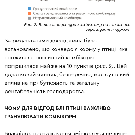
Рис. 2. Вплив структури комбікорму на показники
вирощування курчат
За результатами досліджень, було
встановлено, що конверсія корму у птиці, яка
споживала розсипний комбікорм,
погіршилася майже на 10 пунктів
(рис. 2).
Цей
додатковий чинник, безперечно, має суттєвий
вплив на прибутковість та загальну
рентабельність господарства.
ЧОМУ
ДЛЯ
В
І
ДГОД
І
ВЛ
І
ПТИЦ
І
ВАЖЛИВО
ГРАНУЛЮВАТИ
КОМБ
І
КОРМ
Внаслідок гранулювання змінюються не лише