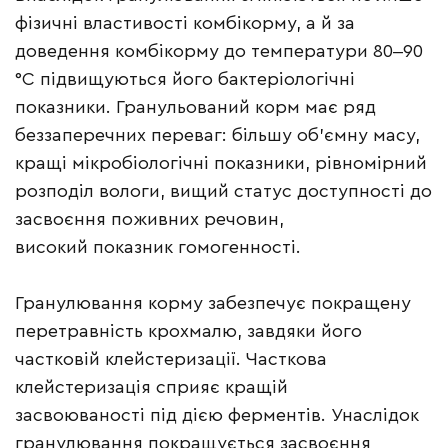
фізичні властивості комбікорму, а й за
доведення комбікорму до температури 80‒90
°С підвищуються його бактеріологічні
показники. Гранульований корм має ряд
беззаперечних переваг: більшу об’ємну масу,
кращі мікробіологічні показники, рівномірний
розподіл вологи, вищий статус доступності до
засвоєння поживних речовин,
високий показник гомогенності.
Гранулювання корму забезпечує покращену
перетравність крохмалю, завдяки його
частковій клейстеризації. Часткова
клейстеризація сприяє кращій
засвоюваності під дією ферментів. Унаслідок
гранулювання покращується засвоєння