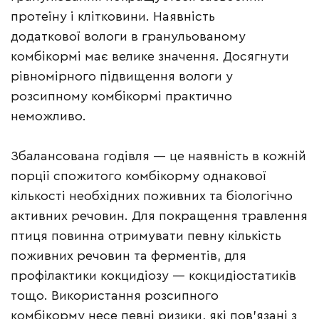
протеїну і клітковини. Наявність
додаткової вологи в гранульованому
комбікормі має велике значення. Досягнути
рівномірного підвищення вологи у
розсипному комбікормі практично
неможливо.
Збалансована годівля — це наявність в кожній
порції спожитого комбікорму однакової
кількості необхідних поживних та біологічно
активних речовин. Для покращення травлення
птиця повинна отримувати певну кількість
поживних речовин та ферментів, для
профілактики кокцидіозу — кокцидіостатиків
тощо. Використання розсипного
комбікорму несе певні ризики, які пов’язані з