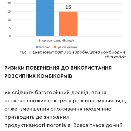
Рис. 1. Енерговитрати за виробництва комбікормів,
кВт.год/т
РИЗИКИ
ПОВЕРНЕННЯ ДО
ВИКОРИСТАННЯ
РОЗСИПНИХ
КОМБ
І
КОРМ
І
В
Як свідчить багаторічний досвід, птиця
неохоче споживає корм у розсипному вигляді,
отже, зменшення споживання неодмінно
призводить до зниження
продуктивності поголів’я. Всесвітньовідомий