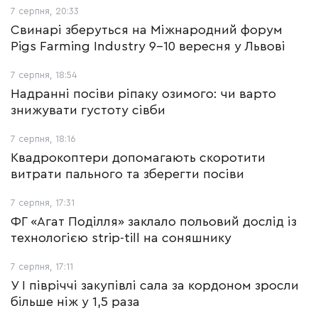
7 серпня, 20:33
Свинарі зберуться на Міжнародний форум
Pigs Farming Industry 9-10 вересня у Львові
7 серпня, 18:54
Надранні посіви ріпаку озимого: чи варто
знижувати густоту сівби
7 серпня, 18:16
Квадрокоптери допомагають скоротити
витрати пального та зберегти посіви
7 серпня, 17:31
ФГ «Агат Поділля» заклало польовий дослід із
технологією strip-till на соняшнику
7 серпня, 17:11
У І півріччі закупівлі сала за кордоном зросли
більше ніж у 1,5 раза