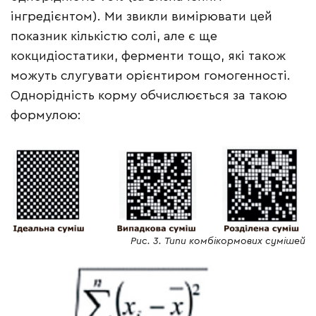
інгредієнтом). Ми звикли вимірювати цей
показник кількістю солі, але є ще
кокцидіостатики, ферменти тощо, які також
можуть слугувати орієнтиром гомогенності.
Однорідність корму обчислюється за такою
формулою:
Рис. 3. Типи комбікормових сумішей