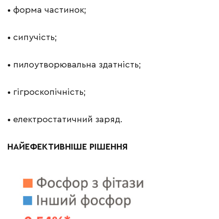
• форма частинок;
• сипучість;
• пилоутворювальна здатність;
• гігроскопічність;
• електростатичний заряд.
НАЙЕФЕКТИВН
І
ШЕ
Р
І
ШЕ
ННЯ