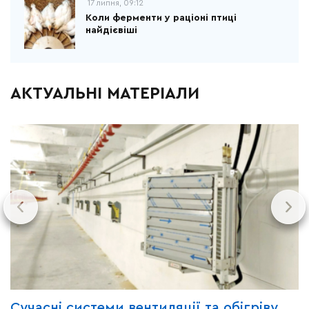
17 липня, 09:12
Коли ферменти у раціоні птиці
найдієвіші
АКТУАЛЬНІ МАТЕРІАЛИ
Сучасні системи вентиляції та обігріву
Г