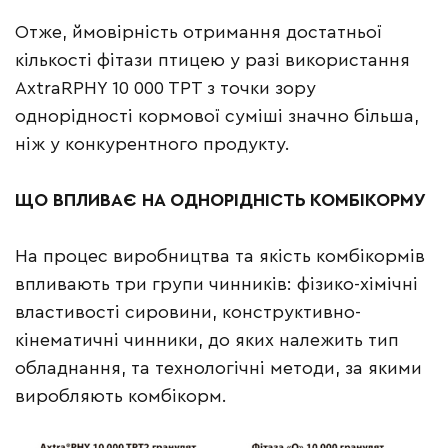
Отже, ймовірність отримання достатньої
кількості фітази птицею у разі використання
AxtraRPHY 10 000 TPT з точки зору
однорідності кормової суміші значно більша,
ніж у конкурентного продукту.
ЩО
ВПЛИВА
Є
НА
ОДНОР
І
ДН
І
СТЬ
КОМБ
І
КОРМУ
На процес виробництва та якість комбікормів
впливають три групи чинників: фізико-хімічні
властивості сировини, конструктивно-
кінематичні чинники, до яких належить тип
обладнання, та технологічні методи, за якими
виробляють комбікорм.