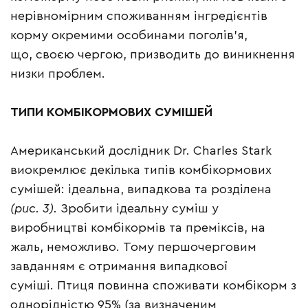
нерівномірним споживанням інгредієнтів
корму окремими особинами поголів’я,
що, своєю чергою, призводить до виникнення
низки проблем.
ТИПИ
КОМБ
І
КОРМОВИХ
СУМ
І
ШЕЙ
Американський дослідник Dr. Charles Stark
виокремлює декілька типів комбікормових
сумішей: ідеальна, випадкова та розділена
(рис. 3).
Зробити ідеальну суміш у
виробництві комбікормів та преміксів, на
жаль, неможливо. Тому першочерговим
завданням є отримання випадкової
суміші. Птиця повинна споживати комбікорм з
однорідністю 95% (за визначеним