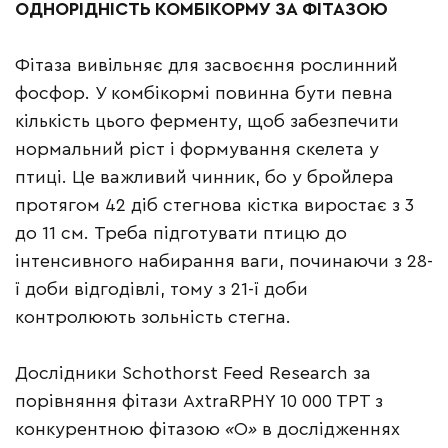
ОДНОР
І
ДН
І
СТЬ
КОМБ
І
КОРМУ
ЗА
Ф
І
ТАЗОЮ
Фітаза вивільняє для засвоєння рослинний
фосфор. У комбікормі повинна бути певна
кількість цього ферменту, щоб забезпечити
нормальний ріст і формування скелета у
птиці. Це важливий чинник, бо у бройлера
протягом 42 діб стегнова кістка виростає з 3
до 11 см. Треба підготувати птицю до
інтенсивного набирання ваги, починаючи з 28-
ї доби відгодівлі, тому з 21-ї доби
контролюють зольність стегна.
Дослідники Schothorst Feed Research за
порівняння фітази AxtraRPHY 10 000 TPT з
конкурентною фітазою
«
О
»
в дослідженнях