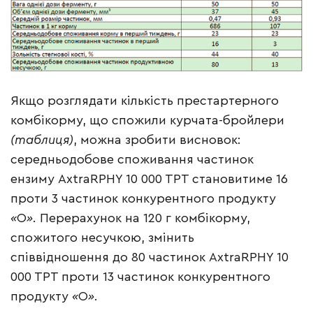
Якщо розглядати кількість престартерного
комбікорму, що спожили курчата-бройлери
(таблиця)
, можна зробити висновок:
середньодобове споживання частинок
ензиму AxtraRPHY 10 000 TPT становитиме 16
проти 3 частинок конкурентного продукту
«
О
»
. Перерахунок на 120 г комбікорму,
спожитого несучкою, змінить
співвідношення до 80 частинок AxtraRPHY 10
000 TPT проти 13 частинок конкурентного
продукту
«
О
»
.