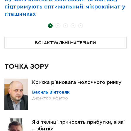
підтримують оптимальний мікроклімат у
з
пташниках
ВСІ АКТУАЛЬНІ МАТЕРІАЛИ
ТОЧКА ЗОРУ
Крихка рівновага молочного ринку
Василь Вінтоняк
директор Інфагро
Які телиці приносять прибутки, а які
‒ збитки