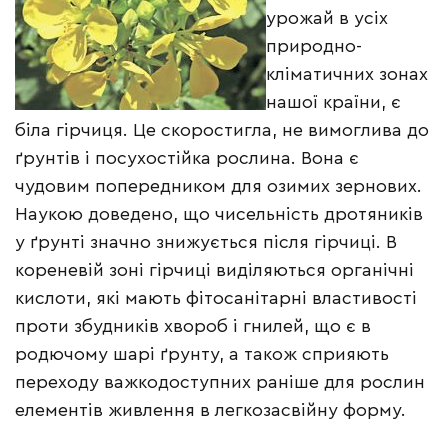
урожай в усіх
природно-
кліматичних зонах
нашої країни, є
біла гірчиця. Це скоростигла, не вимоглива до
ґрунтів і посухостійка рослина. Вона є
чудовим попередником для озимих зернових.
Наукою доведено, що чисельність дротяників
у ґрунті значно знижується після гірчиці. В
кореневій зоні гірчиці виділяються органічні
кислоти, які мають фітосанітарні властивості
проти збудників хвороб і гнилей, що є в
родючому шарі ґрунту, а також сприяють
переходу важкодоступних раніше для рослин
елементів живлення в легкозасвійну форму.