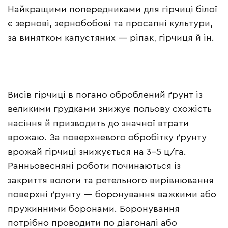
Найкращими попередниками для гірчиці білої
є зернові, зернобобові та просапні культури,
за винятком капустяних — ріпак, гірчиця й ін.
Висів гірчиці в погано оброблений ґрунт із
великими грудками знижує польову схожість
насіння й призводить до значної втрати
врожаю. За поверхневого обробітку ґрунту
врожай гірчиці знижується на 3–5 ц/га.
Ранньовесняні роботи починаються із
закриття вологи та ретельного вирівнювання
поверхні ґрунту — боронування важкими або
пружинними боронами. Боронування
потрібно проводити по діагоналі або