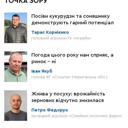
ТОЧКА ЗОРУ
Посіви кукурудзи та соняшнику
демонструють гарний потенціал
Тарас Корнієнко
головний агроном ГК «Агрейн»
Погода цього року нам сприяє, а
ринок – ні
Іван Якуб
голова ФГ «Соната» (Чернігівська обл.)
Жнива у посуху: врожайність
зернових відчутно знизилася
Петро Федорук
провідний агроном «Сімейних молочних ферм»