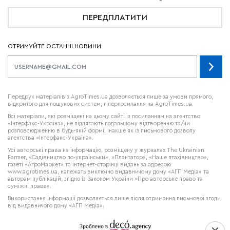
ПЕРЕДПЛАТИТИ
ОТРИМУЙТЕ ОСТАННІ НОВИНИ
Передрук матеріалів з AgroTimes.ua дозволяється лише за умови прямого,
відкритого для пошукових систем, гіперпосилання на AgroTimes.ua.
Всі матеріали, які розміщені на цьому сайті із посиланням на агентство
«Інтерфакс-Україна», не підлягають подальшому відтворенню та/чи
розповсюдженню в будь-якій формі, інакше як із письмового дозволу
агентства «Інтерфакс-Україна».
Усі авторські права на інформацію, розміщену у журналах
The Ukrainian
Farmer
, «Садівництво по-українськи», «Плантатор», «Наше птахівництво»,
газеті «АгроМаркет» та інтернет-сторінці видань за адресою
www.agrotimes.ua,
належать виключно видавничому дому «АГП Медіа» та
авторам публікацій, згідно із Законом України «Про авторське право та
суміжні права».
Використання інформації дозволяється лише після отримання письмової згоди
від видавничого дому «АГП Медіа».