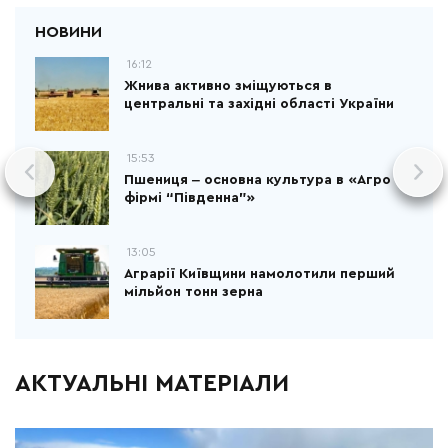
16:12
Жнива активно зміщуються в
центральні та західні області України
15:53
Пшениця ‒ основна культура в «Агро
фірмі “Південна”»
13:05
Аграрії Київщини намолотили перший
мільйон тонн зерна
АКТУАЛЬНІ МАТЕРІАЛИ