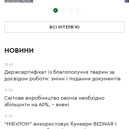
ВСІ ІНТЕРВ'Ю
НОВИНИ
18:40
Держсертифікат із благополуччя тварин за
досвідом роботи: зміни і подання документів
17:50
Світове виробництво овочів необхідно
збільшити на 60%, – вчені
17:37
“НІБУЛОН” використовує бункери BEDNAR і