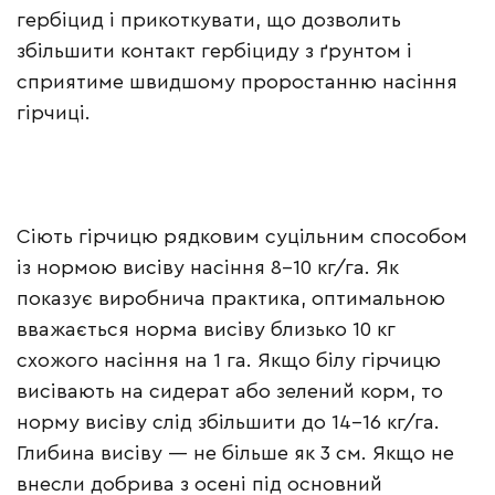
гербіцид і прикоткувати, що дозволить
збільшити контакт гербіциду з ґрунтом і
сприятиме швидшому проростанню насіння
гірчиці.
Сіють гірчицю рядковим суцільним способом
із нормою висіву насіння 8–10 кг/га. Як
показує виробнича практика, оптимальною
вважається норма висіву близько 10 кг
схожого насіння на 1 га. Якщо білу гірчицю
висівають на сидерат або зелений корм, то
норму висіву слід збільшити до 14–16 кг/га.
Глибина висіву — не більше як 3 см. Якщо не
внесли добрива з осені під основний