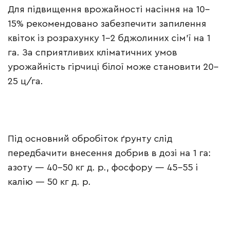
Для підвищення врожайності насіння на 10–
15% рекомендовано забезпечити запилення
квіток із розрахунку 1–2 бджолиних сім’ї на 1
га. За сприятливих кліматичних умов
урожайність гірчиці білої може становити 20–
25 ц/га.
Під основний обробіток ґрунту слід
передбачити внесення добрив в дозі на 1 га:
азоту — 40–50 кг д. р., фосфору — 45–55 і
калію — 50 кг д. р.