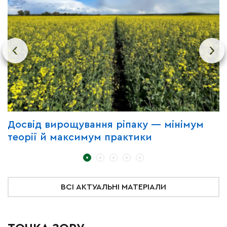
Досвід вирощування ріпаку — мінімум
П
теорії й максимум практики
з
ВСІ АКТУАЛЬНІ МАТЕРІАЛИ