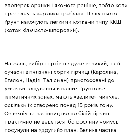
впоперек оранки і якомога раніше, тобто коли
просохнуть верхівки гребенів. Після цього
ґрунт накочують легкими котками типу ККШ
(коток кільчасто-шпоровий).
На жаль, вибір сортів не дуже великий, та й
сучасні вітчизняні сорти гірчиці (Кароліна,
Еталон, Надія, Талісман) пристосовані до
умов вирощування в наших ґрунтово-
кліматичних зонах, мають «велике» минуле,
оскільки їх створено понад 15 років тому.
Селекція та насінництво по білій гірчиці
практично не ведеться, бо рослину чомусь
посунули на «другий» план. Велика частка