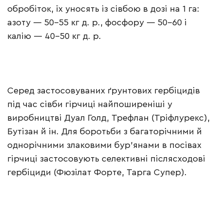
обробіток, їх уносять із сівбою в дозі на 1 га:
азоту — 50–55 кг д. р., фосфору — 50–60 і
калію — 40–50 кг д. р.
Серед застосовуваних ґрунтових гербіцидів
під час сівби гірчиці найпоширеніші у
виробництві Дуал Голд, Трефлан (Тріфлурекс),
Бутізан й ін. Для боротьби з багаторічними й
однорічними злаковими бур’янами в посівах
гірчиці застосовують селективні післясходові
гербіциди (Фюзілат Форте, Тарга Супер).