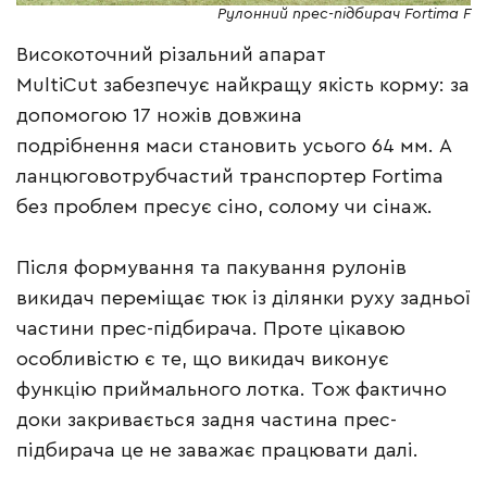
Рулонний прес-підбирач Fortima F
Високоточний різальний апарат
MultiCut забезпечує найкращу якість корму: за
допомогою 17 ножів довжина
подрібнення маси становить усього 64 мм. А
ланцюговотрубчастий транспортер Fortima
без проблем пресує сіно, солому чи сінаж.
Після формування та пакування рулонів
викидач переміщає тюк із ділянки руху задньої
частини прес-підбирача. Проте цікавою
особливістю є те, що викидач виконує
функцію приймального лотка. Тож фактично
доки закривається задня частина прес-
підбирача це не заважає працювати далі.