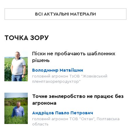
ВСІ АКТУАЛЬНІ МАТЕРІАЛИ
ТОЧКА ЗОРУ
Піски не пробачають шаблонних
рішень
Володимир Матвіїшин
головний агроном ТзОВ "Жовківський
племптахорепродуктор"
Точне землеробство не працює без
агронома
Андріцов Павло Петрович
головний агроном ТОВ "Октан", Полтавська
область