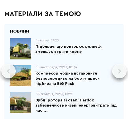
МАТЕРІАЛИ ЗА ТЕМОЮ
14 липня, 17:25
Підбирач, що повторює рельєф,
зменшує втрати корму
15 листопада, 2023, 10:34
Компресор можна встановити
безпосередньо на борту прес-
підбирача BiG Pack
25 жовтня, 2023, 11:29
Зубці ротора зі сталі Hardox
забезпечують низькі енерговитрати під
час ...