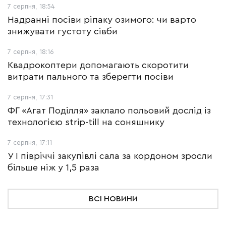
7 серпня, 18:54
Надранні посіви ріпаку озимого: чи варто
знижувати густоту сівби
7 серпня, 18:16
Квадрокоптери допомагають скоротити
витрати пального та зберегти посіви
7 серпня, 17:31
ФГ «Агат Поділля» заклало польовий дослід із
технологією strip-till на соняшнику
7 серпня, 17:11
У І півріччі закупівлі сала за кордоном зросли
більше ніж у 1,5 раза
ВСІ НОВИНИ