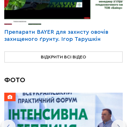
Y
Препарати BAYER для захисту овочів
В
захищеного ґрунту. Ігор Тарушкін
«
ВІДКРИТИ ВСІ ВІДЕО
ФОТО