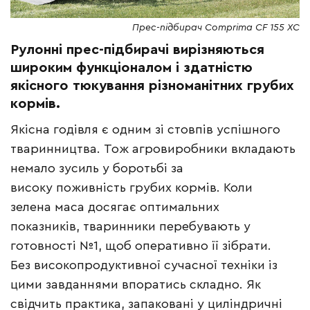
Прес-підбирач Comprima CF 155 XC
Рулонні прес-підбирачі вирізняються
широким функціоналом і здатністю
якісного тюкування різноманітних грубих
кормів.
Якісна годівля є одним зі стовпів успішного
тваринництва. Тож агровиробники вкладають
немало зусиль у боротьбі за
високу поживність грубих кормів. Коли
зелена маса досягає оптимальних
показників, тваринники перебувають у
готовності №1, щоб оперативно її зібрати.
Без високопродуктивної сучасної техніки із
цими завданнями впоратись складно. Як
свідчить практика, запаковані у циліндричні