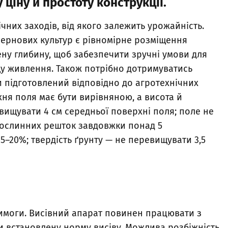
 ціну й простоту конструкції.
чних заходів, від якого залежить урожайність.
зернових культур є рівномірне розміщення
ену глибину, щоб забезпечити зручні умови для
у живлення. Також потрібно дотримуватись
ти підготовлений відповідно до агротехнічних
рхня поля має бути вирівняною, а висота й
вищувати 4 см середньої поверхні поля; поле не
 рослинних решток завдовжки понад 5
15–20%; твердість ґрунту — не перевищувати 3,5
вимоги. Висівний апарат повинен працювати з
и встановлену норму висіву. Можлива розбіжність