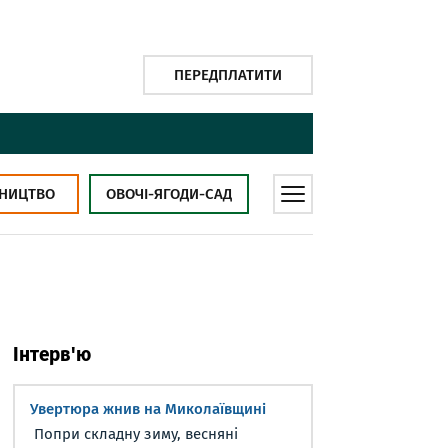
ПЕРЕДПЛАТИТИ
НИЦТВО
ОВОЧІ-ЯГОДИ-САД
Інтерв'ю
Увертюра жнив на Миколаївщині
Попри складну зиму, весняні