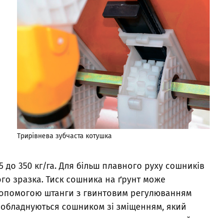
Трирівнева зубчаста котушка
 25 до 350 кг/га. Для більш плавного руху сошників
го зразка. Тиск сошника на ґрунт може
а допомогою штанги з гвинтовим регулюванням
и обладнуються сошником зі зміщенням, який