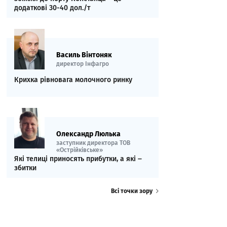
додаткові 30-40 дол./т
Василь Вінтоняк
директор Інфагро
Крихка рівновага молочного ринку
Олександр Люлька
заступник директора ТОВ
«Острійківське»
Які телиці приносять прибутки, а які ‒
збитки
Всі точки зору