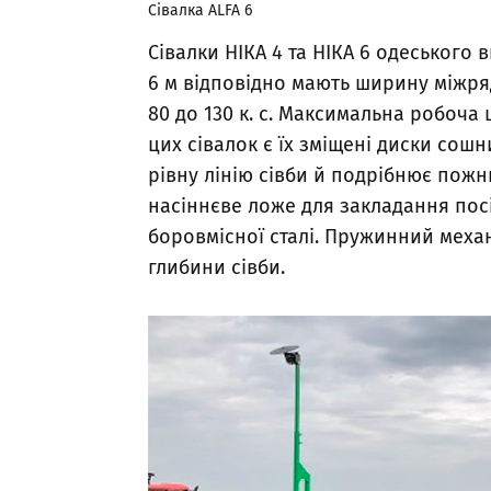
Сівалка ALFA 6
Сівалки НІКА 4 та НІКА 6 одеського
6 м відповідно мають ширину міжряд
80 до 130 к. с. Максимальна робоча
цих сівалок є їх зміщені диски сош
рівну лінію сівби й подрібнює пожн
насіннєве ложе для закладання посі
боровмісної сталі. Пружинний мех
глибини сівби.