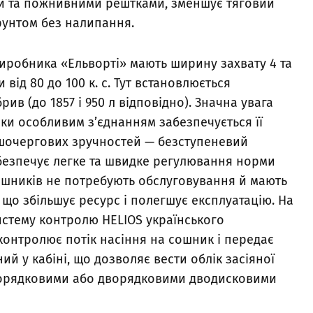
и та пожнивними рештками, зменшує тяговий
рунтом без налипання.
 виробника «Ельворті» мають ширину захвату 4 та
 від 80 до 100 к. с. Тут встановлюється
ив (до 1857 і 950 л відповідно). Значна увага
ки особливим з’єднанням забезпечується її
ершочергових зручностей — безступеневий
абезпечує легке та швидке регулювання норми
сошників не потребують обслуговування й мають
 що збільшує ресурс і полегшує експлуатацію. На
истему контролю HELIOS українського
онтролює потік насіння на сошник і передає
й у кабіні, що дозволяє вести облік засіяної
норядковими або дворядковими дводисковими