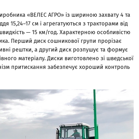
 виробника «ВЕЛЕС АГРО» із шириною захвату 4 та
дя 15,24–17 см і агрегатуються з тракторами від
 швидкість — 15 км/год. Характерною особливістю
ника. Перший диск сошникової групи прорізає
ивні рештки, а другий диск розпушує та формує
вного матеріалу. Диски виготовлено зі шведської
анізм притискання забезпечує хороший контроль