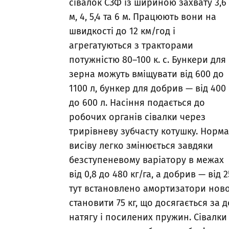
сівалок СЗФ із шириною захвату 3,6
м, 4, 5,4 та 6 м. Працюють вони на
швидкості до 12 км/год і
агрегатуються з тракторами
потужністю 80–100 к. с. Бункери для
зерна можуть вміщувати від 600 до
1100 л, бункер для добрив — від 400
до 600 л. Насіння подається до
робочих органів сівалки через
трирівневу зубчасту котушку. Норма
висіву легко змінюється завдяки
безступеневому варіатору в межах
від 0,8 до 480 кг/га, а добрив — від
тут встановлено амортизатори ново
становити 75 кг, що досягається з
натягу і посилених пружин. Сівалк