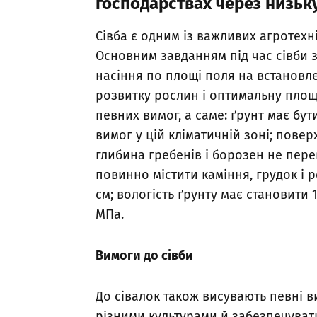
господарствах через низьку
Сівба є одним із важливих агротехні
Основним завданням під час сівби 
насіння по площі поля на встановл
розвитку рослин і оптимальну площ
певних вимог, а саме: ґрунт має бу
вимог у цій кліматичній зоні; пове
глибина гребенів і борозен не пере
повинно містити каміння, грудок і
см; вологість ґрунту має становити 
МПа.
Вимоги до сівби
До сівалок також висувають певні 
різними культурами й забезпечуват