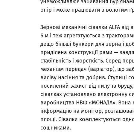
унеможливлює забивання бур’янам
опір і може працювати з вологим ґ
Зернові механічні сівалки ALFA від
6 м і теж агрегатуються з тракторами
дещо більші бункери для зерна і добр
приділена конструкції рами — завдя
стабільність і жорсткість. Серед п
механізм передач (варіатор), що з
висіву насіння та добрив. Ступиці 
посилений захист від пилу та бруду,
сівалках установлено електронну с
виробництва НВФ «МОНАДА». Вона к
інформацію на монітор, розташовани
площі. Сівалки комплектуються од
сошниками.