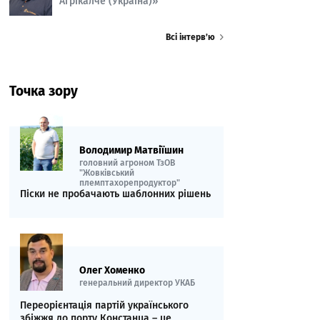
Агрікалче (Україна)»
Всі інтерв’ю
Точка зору
Володимир Матвіїшин
головний агроном ТзОВ
"Жовківський
племптахорепродуктор"
Піски не пробачають шаблонних рішень
Олег Хоменко
генеральний директор УКАБ
Переорієнтація партій українського
збіжжя до порту Констанца – це