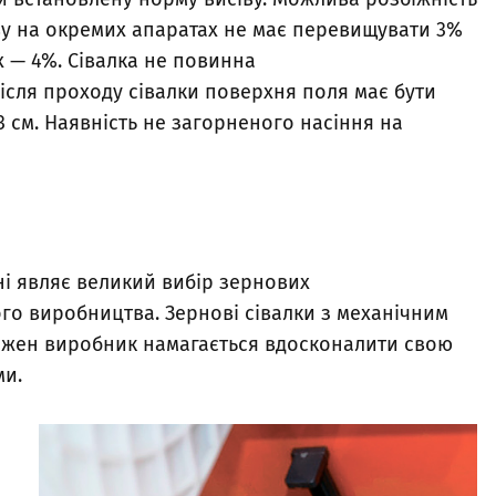
іву на окремих апаратах не має перевищувати 3%
х — 4%. Сівалка не повинна
ісля проходу сівалки поверхня поля має бути
3 см. Наявність не загорненого насіння на
їні являє великий вибір зернових
го виробництва. Зернові сівалки з механічним
кожен виробник намагається вдосконалити свою
ми.