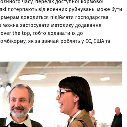
оєнного часу, перелік доступної кормової
які потерпають від воєнних руйнувань, може бути
ермерам доводиться підіймати господарства
не можна застосувати методику додавання
er the top, тобто додавати їх до
мбікорму, як за звичай роблять у ЄС, США та