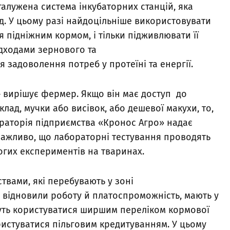
згалужена система інкубаторних станцій, яка
д. У цьому разі найдоцільніше використовувати
я підніжним кормом, і тільки підживлювати її
дходами зернового та
 задоволення потреб у протеїні та енергії.
 вирішує фермер. Якщо він має доступ до
лад, мучки або висівок, або дешевої макухи, то,
ораторія підприємства «Кронос Агро» надає
 важливо, що лабораторні тестування проводять
рогих експериментів на тваринах.
твами, які перебувають у зоні
 відновили роботу й платоспроможність, мають у
ожуть користуватися ширшим переліком кормової
ристуватися пільговим кредитуванням. У цьому