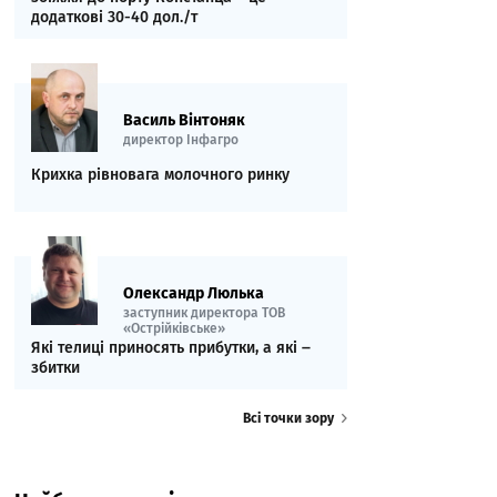
додаткові 30-40 дол./т
Василь Вінтоняк
директор Інфагро
Крихка рівновага молочного ринку
Олександр Люлька
заступник директора ТОВ
«Острійківське»
Які телиці приносять прибутки, а які ‒
збитки
Всі точки зору