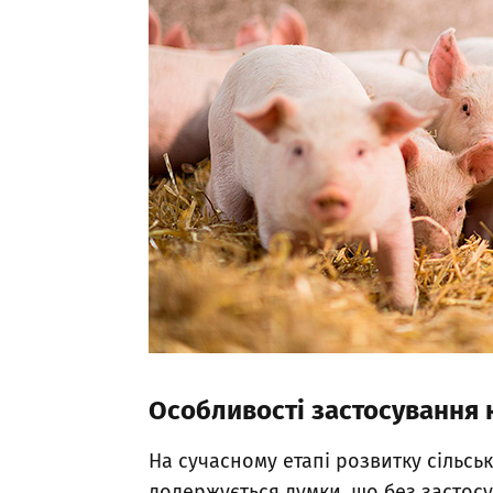
Особливості застосування 
На сучасному етапі розвитку сільсь
додержується думки, що без застос