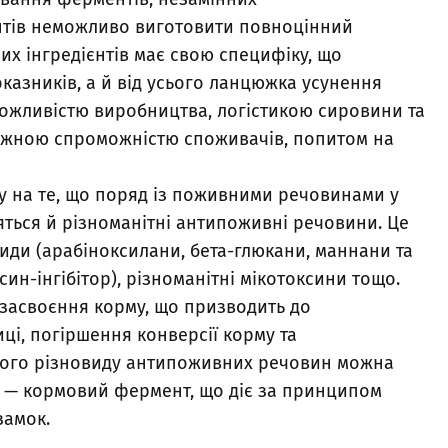
ментів неможливо виготовити повноцінний
их інгредієнтів має свою специфіку, що
оказників, а й від усього ланцюжка усунення
можливістю виробництва, логістикою сировини та
атіжною спроможністю споживачів, попитом на
у на те, що поряд із поживними речовинами у
яться й різноманітні антипоживні речовини. Це
иди (арабіноксилани, бета-глюкани, маннани та
ипсин-інгібітор), різноманітні мікотоксини тощо.
засвоєння корму, що призводить до
иці, погіршення конверсії корму та
жного різновиду антипоживних речовин можна
б — кормовий фермент, що діє за принципом
замок.