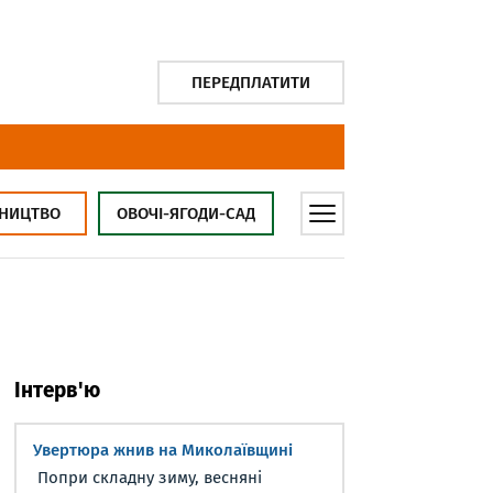
ПЕРЕДПЛАТИТИ
НИЦТВО
ОВОЧІ-ЯГОДИ-САД
Інтерв'ю
Увертюра жнив на Миколаївщині
Попри складну зиму, весняні