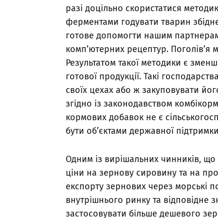
разі доцільно скористатися методик
ферментами годувати тварин збідн
готове допомогти нашим партнерам
комп’ютерних рецептур. Поголів’я 
Результатом такої методики є зменш
готової продукції. Такі господарст
своїх цехах або ж закуповувати йог
згідно із законодавством комбікорм
кормових добавок не є сільськогос
бути об’єктами державної підтримк
Одним із вирішальних чинників, що
ціни на зернову сировину та на про
експорту зернових через морські 
внутрішнього ринку та відповідне 
застосовувати більше дешевого зер