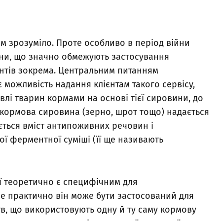
м зрозуміло. Проте особливо в період війни
ини, що значно обмежують застосування
нтів зокрема. Центральним питанням
можливість надання клієнтам такого сервісу,
влі тварин кормами на основі тієї сировини, до
зі кормова сировина (зерно, шрот тощо) надається
ується вміст антипоживних речовин і
ї ферментної суміші (її ще називають
ї теоретично є специфічним для
е практично він може бути застосований для
в, що використовують одну й ту саму кормову