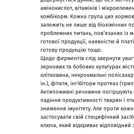
амінокислот, вітамінів і мікроеле
комбікорм. Кожна група цих кормов
залежить не лише від біохімічних п
проблемних питань, пов’язаних із 
готової продукції, наявністю й пл
готову продукцію тощо.
Щодо ферментів слід звернути уваг
зернових та бобових культурах міст
клітковина, некрохмальні полісахар
ін.), фітати, інгібітори протеаз (тр
Антипоживні речовини погіршують 
падіння продуктивності тварин і пт
зниження імунітету. Але проти ко
застосувати свій специфічний засі
ключа, який відкриває відповідний 