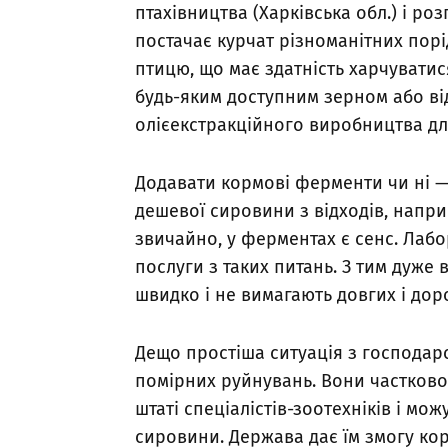
птахівництва (Харківська обл.) і ро
постачає курчат різноманітних порі
птицю, що має здатність харчуватис
будь-яким доступним зерном або ві
олієекстракційного виробництва для
Додавати кормові ферменти чи ні —
дешевої сировини з відходів, наприк
звичайно, у ферментах є сенс. Лаб
послуги з таких питань. З тим дуже
швидко і не вимагають довгих і до
Дещо простіша ситуація з господарс
помірних руйнувань. Вони частково
штаті спеціалістів-зоотехніків і м
сировини. Держава дає їм змогу ко