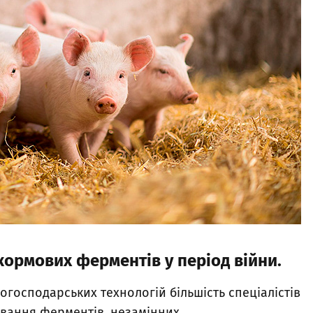
кормових ферментів у період війни.
когосподарських технологій більшість спеціалістів
ування ферментів, незамінних