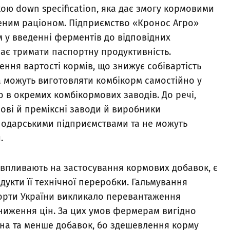
ою down specification, яка дає змогу кормовими
еним раціоном. Підприємство «Кронос Агро»
 у введенні ферментів до відповідних
має тримати паспортну продуктивність.
ення вартості кормів, що знижує собівартість
ва можуть виготовляти комбікорм самостійно у
о в окремих комбікормових заводів. До речі,
ові й преміксні заводи й виробники
подарськими підприємствами та не можуть
и.
 впливають на застосування кормових добавок, є
дукти її технічної переробки. Гальмування
порти України викликало перевантаження
зниження цін. За цих умов фермерам вигідно
на та менше добавок, бо здешевлення корму