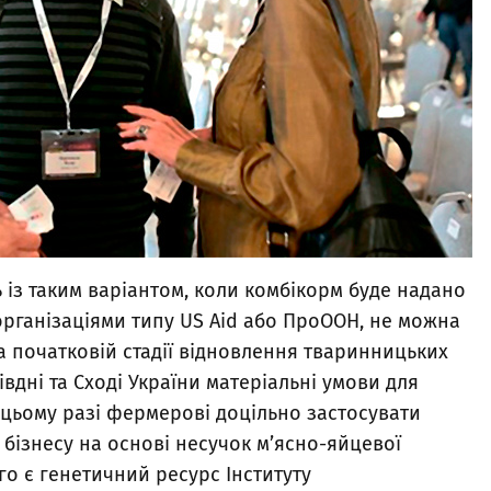
із таким варіантом, коли комбікорм буде надано
рганізаціями типу US Aid або ПроООН, не можна
а початковій стадії відновлення тваринницьких
вдні та Сході України матеріальні умови для
 цьому разі фермерові доцільно застосувати
бізнесу на основі несучок м’ясно-яйцевої
ого є генетичний ресурс Інституту