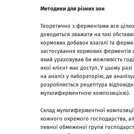
Методики для різних зон
Теоретично з ферментами все цілко
доводиться зважати на такі обстав
кормових добавок взагалі та ферме
застосування кормових ферментів є 
який ураховував би можливість годі
якої клієнт має доступ. У цьому ра
на аналіз у лабораторію, де аналіз
розробляється рецептура відповідно
мультиферментною композицією).
Склад мультиферментної композиці
кожного окремого господарства, ал
певної обмеженої групи господарст