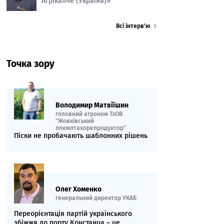
Агрікалче (Україна)»
Всі інтерв’ю
Точка зору
Володимир Матвіїшин
головний агроном ТзОВ
"Жовківський
племптахорепродуктор"
Піски не пробачають шаблонних рішень
Олег Хоменко
генеральний директор УКАБ
Переорієнтація партій українського
збіжжя до порту Констанца – це