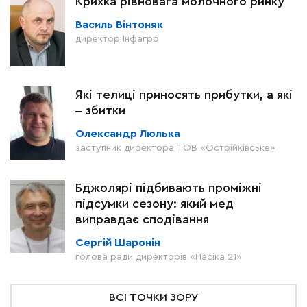
Крихка рівновага молочного ринку
Василь Вінтоняк
директор Інфагро
Які телиці приносять прибутки, а які
‒ збитки
Олександр Люлька
заступник директора ТОВ «Острійківське»
Бджолярі підбивають проміжні
підсумки сезону: який мед
виправдає сподівання
Сергій Шаронін
голова ради директорів «Пасіка 21»
ВСІ ТОЧКИ ЗОРУ