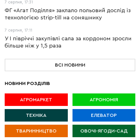
7 серпня, 17:31
ФГ «Агат Поділля» заклало польовий дослід із
технологією strip-till на соняшнику
7 серпня, 17:11
У І півріччі закупівлі сала за кордоном зросли
більше ніж у 1,5 раза
ВСІ НОВИНИ
НОВИНИ РОЗДІЛІВ
АГРОМАРКЕТ
АГРОНОМІЯ
ТЕХНІКА
ЕЛЕВАТОР
ТВАРИННИЦТВО
ОВОЧІ-ЯГОДИ-САД