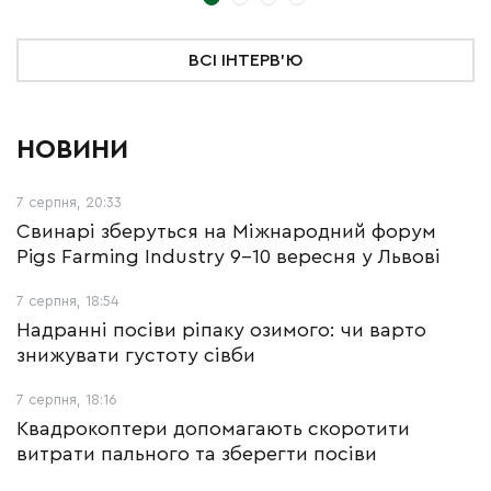
ВСІ ІНТЕРВ'Ю
НОВИНИ
7 серпня, 20:33
Свинарі зберуться на Міжнародний форум
Pigs Farming Industry 9-10 вересня у Львові
7 серпня, 18:54
Надранні посіви ріпаку озимого: чи варто
знижувати густоту сівби
7 серпня, 18:16
Квадрокоптери допомагають скоротити
витрати пального та зберегти посіви