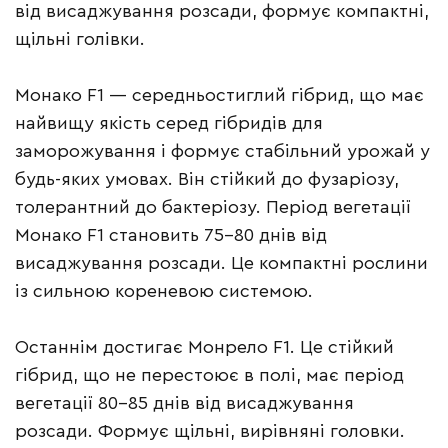
від висаджування розсади, формує компактні,
щільні голівки.
Монако F1 — середньостиглий гібрид, що має
найвищу якість серед гібридів для
заморожування і формує стабільний урожай у
будь-яких умовах. Він стійкий до фузаріозу,
толерантний до бактеріозу. Період вегетації
Монако F1 становить 75–80 днів від
висаджування розсади. Це компактні рослини
із сильною кореневою системою.
Останнім достигає Монрело F1. Це стійкий
гібрид, що не перестоює в полі, має період
вегетації 80–85 днів від висаджування
розсади. Формує щільні, вирівняні головки.