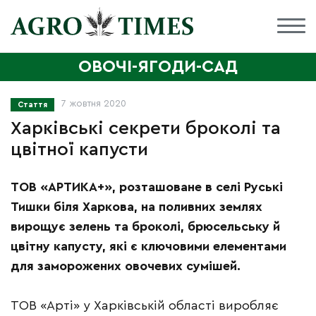
ОВОЧІ-ЯГОДИ-САД
7 жовтня 2020
Стаття
Харківські секрети броколі та
цвітної капусти
ТОВ «АРТИКА+», розташоване в селі Руські
Тишки біля Харкова, на поливних землях
вирощує зелень та броколі, брюсельську й
цвітну капусту, які є ключовими елементами
для заморожених овочевих сумішей.
ТОВ «Арті» у Харківській області виробляє