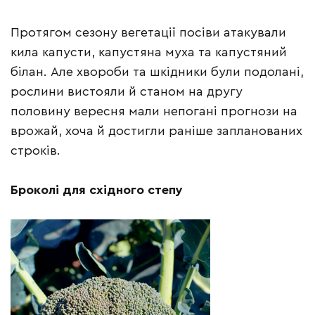
Протягом сезону вегетації посіви атакували
кила капусти, капустяна муха та капустяний
білан. Але хвороби та шкідники були подолані,
рослини вистояли й станом на другу
половину вересня мали непогані прогнози на
врожай, хоча й достигли раніше запланованих
строків.
Броколі для східного степу