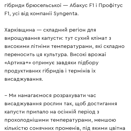
гібриди брюсельської — Абакус F1 і Профітус
F1, усі від компанії Syngenta.
Харківщина — складний регіон для
вирощування капусти: тут сухий клімат з
високими літніми температурами, які складно
переносить ця культура. Високі врожаї
«Артика+» отримує завдяки підбору
продуктивних гібридів і термінів їх
висаджування.
– Ми намагаємося розрахувати час
висаджування рослин так, щоб достигання
капусти припало на осінній період з
прохолоднішими температурами, меншою
кількістю сонячних променів, під якими цвітна