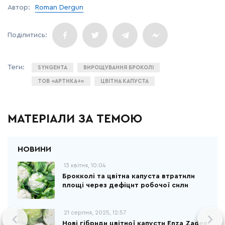
Автор:
Roman Dergun
SYNGENTA
ВИРОЩУВАННЯ БРОКОЛІ
ТОВ «АРТИКА+»
ЦВІТНА КАПУСТА
МАТЕРІАЛИ ЗА ТЕМОЮ
13 квітня, 10:04
Брокколі та цвітна капуста втратили
площі через дефіцит робочої сили
21 серпня, 2025, 12:57
Нові гібриди цвітної капусти Enza Zaden