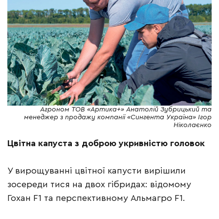
Агроном ТОВ «Артика+» Анатолій Зубрицький та
менеджер з продажу компанії «Сингента Україна» Ігор
Ніколаєнко
Цвітна капуста з доброю укривністю головок
У вирощуванні цвітної капусти вирішили
зосереди тися на двох гібридах: відомому
Гохан F1 та перспективному Альмагро F1.