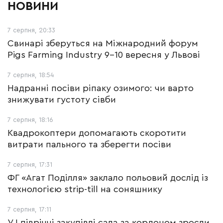
НОВИНИ
7 серпня, 20:33
Свинарі зберуться на Міжнародний форум
Pigs Farming Industry 9-10 вересня у Львові
7 серпня, 18:54
Надранні посіви ріпаку озимого: чи варто
знижувати густоту сівби
7 серпня, 18:16
Квадрокоптери допомагають скоротити
витрати пального та зберегти посіви
7 серпня, 17:31
ФГ «Агат Поділля» заклало польовий дослід із
технологією strip-till на соняшнику
7 серпня, 17:11
У І півріччі закупівлі сала за кордоном зросли