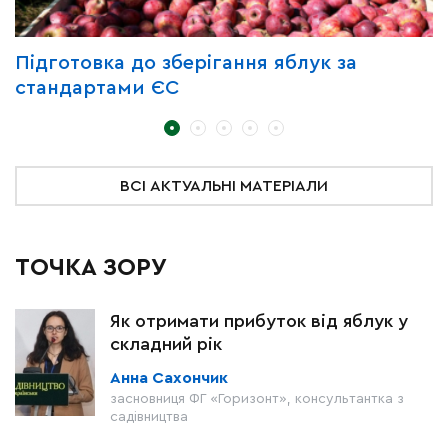
Підготовка до зберігання яблук за
З
стандартами ЄС
д
ВСІ АКТУАЛЬНІ МАТЕРІАЛИ
ТОЧКА ЗОРУ
Як отримати прибуток від яблук у
складний рік
Анна Сахончик
засновниця ФГ «Горизонт», консультантка з
садівництва