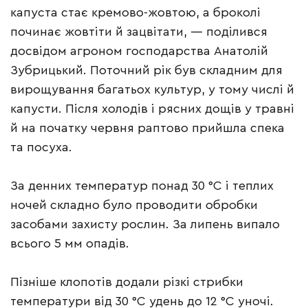
капуста стає кремово-жовтою, а броколі
починає жовтіти й зацвітати, — поділився
досвідом агроном господарства Анатолій
Зубрицький. Поточний рік був складним для
вирощування багатьох культур, у тому числі й
капусти. Після холодів і рясних дощів у травні
й на початку червня раптово прийшла спека
та посуха.
За денних температур понад 30 °С і теплих
ночей складно було проводити обробки
засобами захисту рослин. За липень випало
всього 5 мм опадів.
Пізніше клопотів додали різкі стрибки
температури від 30 °С удень до 12 °С уночі.