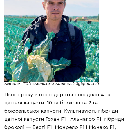
Агроном ТОВ «Артика+» Анатолій Зубрицький
Цього року в господарстві посадили 4 га
цвітної капусти, 10 га броколі та 2 га
брюсельської капусти. Культивують гібриди
цвітної капусти Гохан F1 і Альмагро F1, гібриди
броколі — Бесті F1, Монрело F1 і Монако F1,