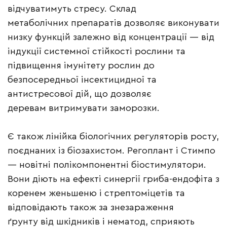
відчуватимуть стресу. Склад
метаболічних препаратів дозволяє виконувати
низку функцій залежно від концентрації — від
індукції системної стійкості рослини та
підвищення імунітету рослин до
безпосередньої інсектицидної та
антистресової дій, що дозволяє
деревам витримувати заморозки.
Є також лінійка біологічних регуляторів росту,
поєднаних із біозахистом. Регоплант і Стимпо
— новітні полікомпонентні біостимулятори.
Вони діють на ефекті синергії гриба-ендофіта з
коренем женьшеню і стрептоміцетів та
відповідають також за знезараження
ґрунту від шкідників і нематод, сприяють