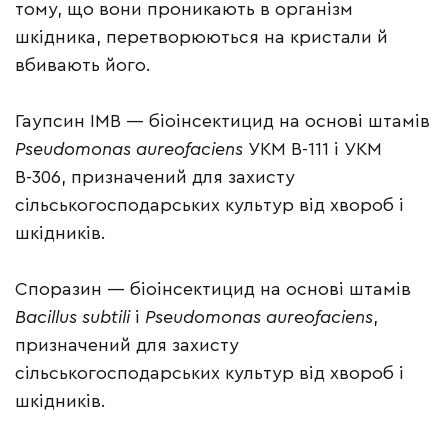
тому, що вони проникають в організм
шкідника, перетворюються на кристали й
вбивають його.
Гаупсин ІМВ — біоінсектицид на основі штамів
Pseudomonas aureofaciens
УКМ В-111 і УКМ
В-306, призначений для захисту
сільськогосподарських культур від хвороб і
шкідників.
Споразин — біоінсектицид на основі штамів
Bacillus subtili
і
Pseudomonas aureofaciens
,
призначений для захисту
сільськогосподарських культур від хвороб і
шкідників.