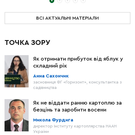
ВСІ АКТУАЛЬНІ МАТЕРІАЛИ
ТОЧКА ЗОРУ
Як отримати прибуток від яблук у
складний рік
Анна Сахончик
засновниця ФГ «Горизонт», консультантка з
садівництва
Як не віддати ранню картоплю за
безцінь та заробити восени
Микола Фурдига
директор Інституту картоплярства НААН
України