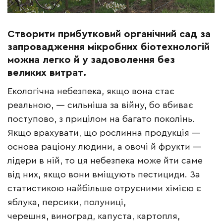
Створити прибутковий органічний сад за
запровадження мікробних біотехнологій
можна
легко й у задоволення без
великих витрат
.
Екологічна небезпека, якщо вона стає
реальною, — сильніша за війну, бо вбиває
поступово, з прицілом на багато поколінь.
Якщо врахувати, що рослинна продукція —
основа раціону людини, а овочі й фрукти —
лідери в ній, то ця небезпека може йти саме
від них, якщо вони вміщують пестициди. За
статистикою найбільше отруєними хімією є
яблука, персики, полуниці,
черешня, виноград, капуста, картопля,