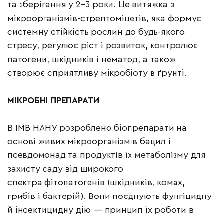
та зберігання у 2–3 роки. Це витяжка з
мікроорганізмів-стрептоміцетів, яка формує
системну стійкість рослин до будь-якого
стресу, регулює ріст і розвиток, контролює
патогени, шкідників і нематод, а також
створює сприятливу мікробіоту в ґрунті.
МІКРОБНІ
ПРЕПАРАТИ
В ІМВ НАНУ розроблено біопрепарати на
основі живих мікроорганізмів бацил і
псевдомонад та продуктів їх метаболізму для
захисту саду від широкого
спектра фітопатогенів (шкідників, комах,
грибів і бактерій). Вони поєднують фунгіцидну
й інсектицидну дію — принцип їх роботи в