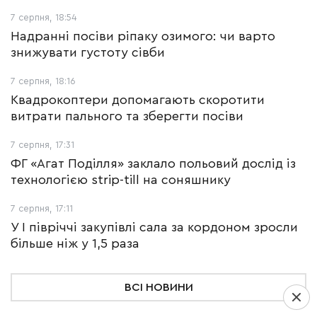
7 серпня, 18:54
Надранні посіви ріпаку озимого: чи варто
знижувати густоту сівби
7 серпня, 18:16
Квадрокоптери допомагають скоротити
витрати пального та зберегти посіви
7 серпня, 17:31
ФГ «Агат Поділля» заклало польовий дослід із
технологією strip-till на соняшнику
7 серпня, 17:11
У І півріччі закупівлі сала за кордоном зросли
більше ніж у 1,5 раза
ВСІ НОВИНИ