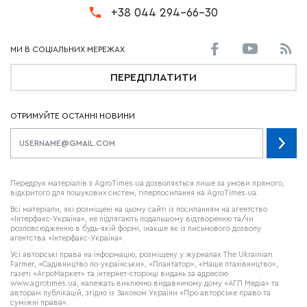
+38 044 294-66-30
ПЕРЕДПЛАТИТИ
ОТРИМУЙТЕ ОСТАННІ НОВИНИ
Передрук матеріалів з AgroTimes.ua дозволяється лише за умови прямого,
відкритого для пошукових систем, гіперпосилання на AgroTimes.ua.
Всі матеріали, які розміщені на цьому сайті із посиланням на агентство
«Інтерфакс-Україна», не підлягають подальшому відтворенню та/чи
розповсюдженню в будь-якій формі, інакше як із письмового дозволу
агентства «Інтерфакс-Україна».
Усі авторські права на інформацію, розміщену у журналах
The Ukrainian
Farmer
, «Садівництво по-українськи», «Плантатор», «Наше птахівництво»,
газеті «АгроМаркет» та інтернет-сторінці видань за адресою
www.agrotimes.ua,
належать виключно видавничому дому «АГП Медіа» та
авторам публікацій, згідно із Законом України «Про авторське право та
суміжні права».