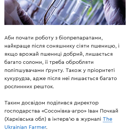
Аби почати роботу з біопрепаратами,
найкраще після соняшнику сіяти пшеницю, і
якщо врожай пшениці добрий, лишається
багато соломи, її треба обробляти
поліпшувачами ґрунту. Також у пріоритеті
кукурудза, адже після неї лишається багато
рослинних решток.
Таким досвідом поділився директор
господарства «Сосонівка-агро» Іван Почкай
(Харківська обл) в інтерв’ю в журналі
The
Ukrainian Farmer
.