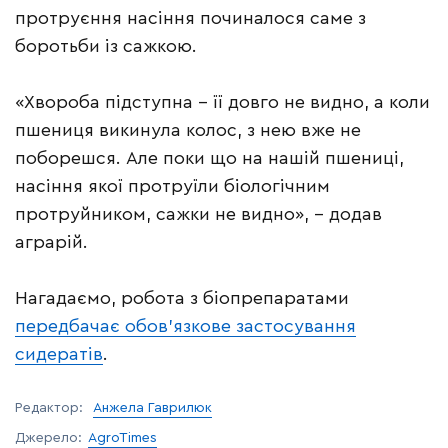
протруєння насіння починалося саме з
боротьби із сажкою.
«Хвороба підступна – її довго не видно, а коли
пшениця викинула колос, з нею вже не
поборешся. Але поки що на нашій пшениці,
насіння якої протруїли біологічним
протруйником, сажки не видно», – додав
аграрій.
Нагадаємо, робота з біопрепаратами
передбачає обов’язкове застосування
сидератів
.
Редактор:
Анжела Гаврилюк
Джерело:
AgroTimes