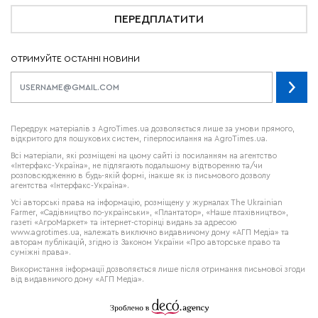
ПЕРЕДПЛАТИТИ
ОТРИМУЙТЕ ОСТАННІ НОВИНИ
Передрук матеріалів з AgroTimes.ua дозволяється лише за умови прямого,
відкритого для пошукових систем, гіперпосилання на AgroTimes.ua.
Всі матеріали, які розміщені на цьому сайті із посиланням на агентство
«Інтерфакс-Україна», не підлягають подальшому відтворенню та/чи
розповсюдженню в будь-якій формі, інакше як із письмового дозволу
агентства «Інтерфакс-Україна».
Усі авторські права на інформацію, розміщену у журналах
The Ukrainian
Farmer
, «Садівництво по-українськи», «Плантатор», «Наше птахівництво»,
газеті «АгроМаркет» та інтернет-сторінці видань за адресою
www.agrotimes.ua,
належать виключно видавничому дому «АГП Медіа» та
авторам публікацій, згідно із Законом України «Про авторське право та
суміжні права».
Використання інформації дозволяється лише після отримання письмової згоди
від видавничого дому «АГП Медіа».