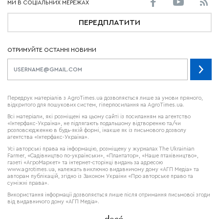
ПЕРЕДПЛАТИТИ
ОТРИМУЙТЕ ОСТАННІ НОВИНИ
Передрук матеріалів з AgroTimes.ua дозволяється лише за умови прямого,
відкритого для пошукових систем, гіперпосилання на AgroTimes.ua.
Всі матеріали, які розміщені на цьому сайті із посиланням на агентство
«Інтерфакс-Україна», не підлягають подальшому відтворенню та/чи
розповсюдженню в будь-якій формі, інакше як із письмового дозволу
агентства «Інтерфакс-Україна».
Усі авторські права на інформацію, розміщену у журналах
The Ukrainian
Farmer
, «Садівництво по-українськи», «Плантатор», «Наше птахівництво»,
газеті «АгроМаркет» та інтернет-сторінці видань за адресою
www.agrotimes.ua,
належать виключно видавничому дому «АГП Медіа» та
авторам публікацій, згідно із Законом України «Про авторське право та
суміжні права».
Використання інформації дозволяється лише після отримання письмової згоди
від видавничого дому «АГП Медіа».