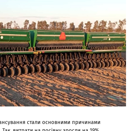
інансування стали основними причинами
Так, витрати на посівну зросли на 19%.