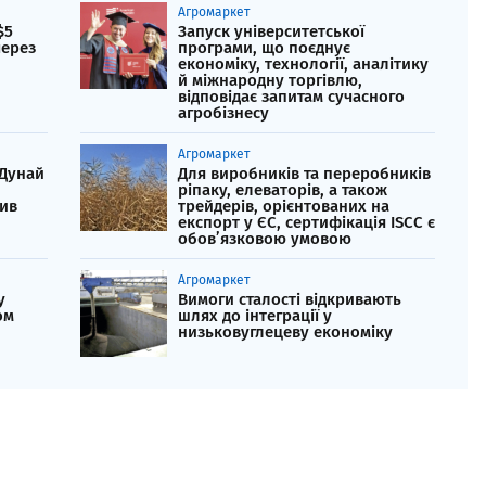
Агромаркет
$5
Запуск університетської
через
програми, що поєднує
економіку, технології, аналітику
й міжнародну торгівлю,
відповідає запитам сучасного
агробізнесу
Агромаркет
 Дунай
Для виробників та переробників
ріпаку, елеваторів, а також
ив
трейдерів, орієнтованих на
експорт у ЄС, сертифікація ISCC є
обов’язковою умовою
Агромаркет
у
Вимоги сталості відкривають
ом
шлях до інтеграції у
низьковуглецеву економіку