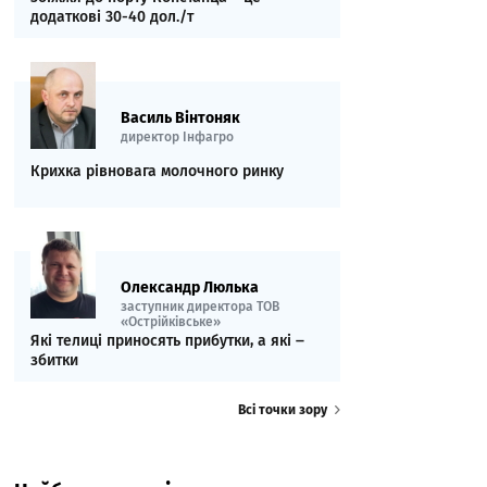
додаткові 30-40 дол./т
Василь Вінтоняк
директор Інфагро
Крихка рівновага молочного ринку
Олександр Люлька
заступник директора ТОВ
«Острійківське»
Які телиці приносять прибутки, а які ‒
збитки
Всі точки зору