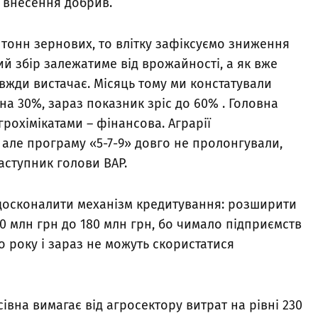
 внесення добрив.
 тонн зернових, то влітку зафіксуємо зниження
й збір залежатиме від врожайності, а як вже
авжди вистачає. Місяць тому ми констатували
на 30%, зараз показник зріс до 60% . Головна
рохімікатами – фінансова. Аграрії
 але програму «5-7-9» довго не пролонгували,
аступник голови ВАР.
вдосконалити механізм кредитування: розширити
90 млн грн до 180 млн грн, бо чимало підприємств
 року і зараз не можуть скористатися
івна вимагає від агросектору витрат на рівні 230