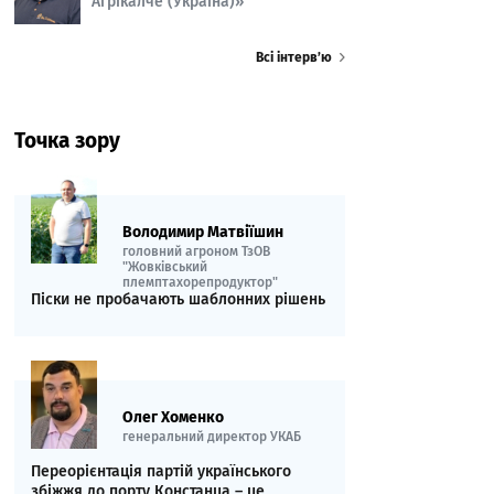
Агрікалче (Україна)»
Всі інтерв’ю
Точка зору
Володимир Матвіїшин
головний агроном ТзОВ
"Жовківський
племптахорепродуктор"
Піски не пробачають шаблонних рішень
Олег Хоменко
генеральний директор УКАБ
Переорієнтація партій українського
збіжжя до порту Констанца – це