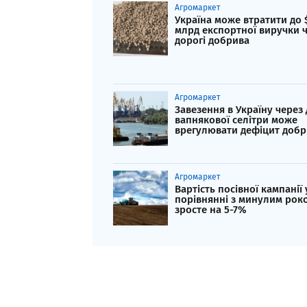
Агромаркет
Україна може втратити до 
млрд експортної виручки 
дорогі добрива
Агромаркет
Завезення в Україну через
вапнякової селітри може
врегулювати дефіцит добр
Агромаркет
Вартість посівної кампанії 
порівнянні з минулим рок
зросте на 5-7%