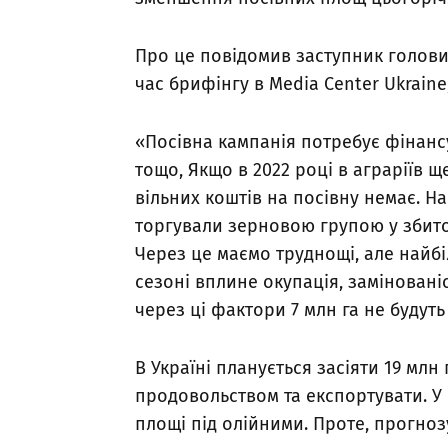
Про це повідомив заступник голови
час брифінгу в Media Center Ukrain
«Посівна кампанія потребує фінансу
тощо, Якщо в 2022 році в аграріїв ще
вільних коштів на посівну немає. 
торгували зерновою групою у збиток
Через це маємо труднощі, але найб
сезоні вплине окупація, заміновані
через ці фактори 7 млн га не будуть 
В Україні планується засіяти 19 млн
продовольством та експортувати. У 
площі під олійними. Проте, прогно