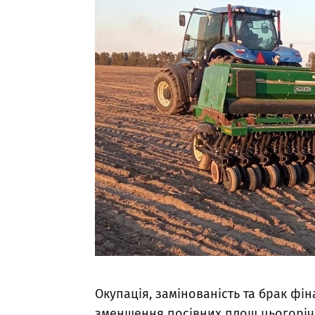
Окупація, замінованість та брак ф
зменшення посівних площ цьогоріч. 