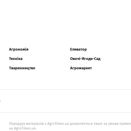
Агрономія
Елеватор
Техніка
Овочі-Ягоди-Сад
Тваринництво
Агромаркет
0
Передрук матеріалів з AgroTimes.ua дозволяється лише за умови прямог
на AgroTimes.ua.