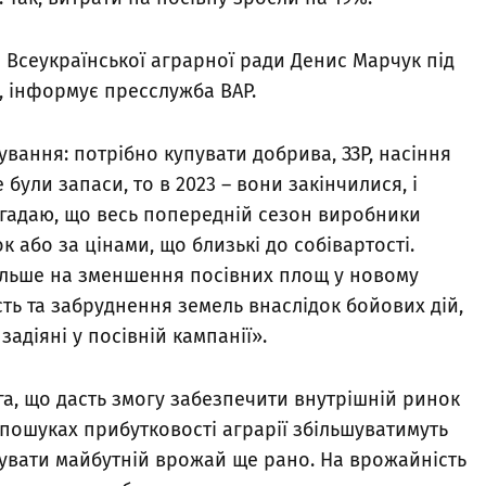
 Всеукраїнської аграрної ради Денис Марчук під
e, інформує пресслужба ВАР.
вання: потрібно купувати добрива, ЗЗР, насіння
 були запаси, то в 2023 – вони закінчилися, і
Нагадаю, що весь попередній сезон виробники
 або за цінами, що близькі до собівартості.
ільше на зменшення посівних площ у новому
сть та забруднення земель внаслідок бойових дій,
задіяні у посівній кампанії».
 га, що дасть змогу забезпечити внутрішній ринок
пошуках прибутковості аграрії збільшуватимуть
зувати майбутній врожай ще рано. На врожайність