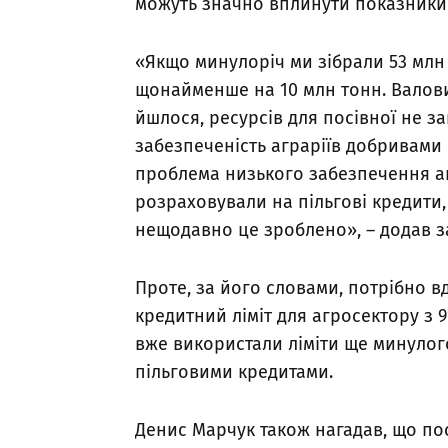
можуть значно вплинути показники
«Якщо минулоріч ми зібрали 53 млн
щонайменше на 10 млн тонн. Валови
йшлося, ресурсів для посівної не з
забезпеченість аграріїв добривами 
проблема низького забезпечення аг
розраховували на пільгові кредити,
нещодавно це зроблено», – додав з
Проте, за його словами, потрібно 
кредитний ліміт для агросектору з 
вже використали ліміти ще минулого
пільговими кредитами.
Денис Марчук також нагадав, що пос