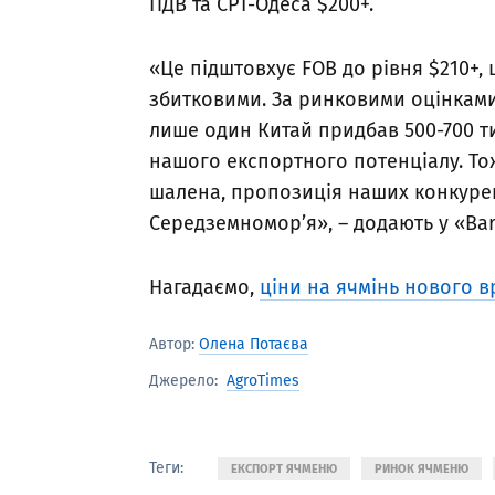
ПДВ та CPT-Одеса $200+.
«Це підштовхує FOB до рівня $210+,
збитковими. За ринковими оцінками
лише один Китай придбав 500-700 т
нашого експортного потенціалу. Тож
шалена, пропозиція наших конкурен
Середземномор’я», – додають у «Barv
Нагадаємо,
ціни на ячмінь нового в
Автор:
Олена Потаєва
AgroTimes
Джерело:
Теги:
ЕКСПОРТ ЯЧМЕНЮ
РИНОК ЯЧМЕНЮ