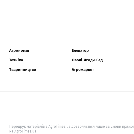
Агрономія
Елеватор
Техніка
Овочі-Ягоди-Сад
Тваринництво
Агромаркет
0
Передрук матеріалів з AgroTimes.ua дозволяється лише за умови прямог
на AgroTimes.ua.