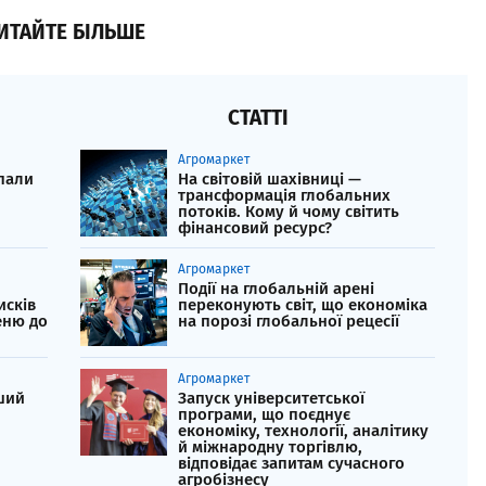
ИТАЙТЕ БІЛЬШЕ
СТАТТІ
Агромаркет
впали
На світовій шахівниці —
трансформація глобальних
потоків. Кому й чому світить
фінансовий ресурс?
Агромаркет
Події на глобальній арені
исків
переконують світ, що економіка
еню до
на порозі глобальної рецесії
Агромаркет
ший
Запуск університетської
програми, що поєднує
економіку, технології, аналітику
й міжнародну торгівлю,
відповідає запитам сучасного
агробізнесу