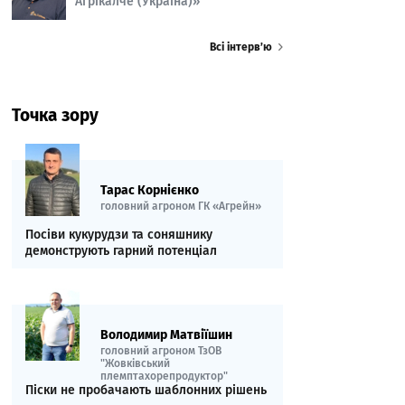
Агрікалче (Україна)»
Всі інтерв’ю
Точка зору
Тарас Корнієнко
головний агроном ГК «Агрейн»
Посіви кукурудзи та соняшнику
демонструють гарний потенціал
Володимир Матвіїшин
головний агроном ТзОВ
"Жовківський
племптахорепродуктор"
Піски не пробачають шаблонних рішень