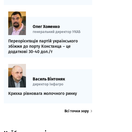
Олег Хоменко
генеральний директор УКАБ
Переорієнтація партій українського
збіжжя до порту Констанца – це
додаткові 30-40 дол./т
Василь Вінтоняк
директор Інфагро
Крихка рівновага молочного ринку
Всі точки зору