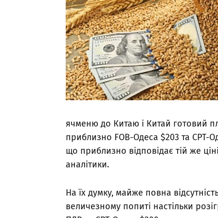
ячменю до Китаю і Китай готовий пл
приблизно FOB-Одеса $203 та CPT-Оде
що приблизно відповідає тій же ціні
аналітики.
На їх думку, майже повна відсутніст
величезному попиті настільки розіг