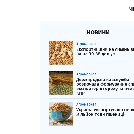
Ч
НОВИНИ
Агромаркет
Експортні ціни на ячмінь 
на на 30-38 дол./т
Агромаркет
Держпродспоживслужба
розпочала формування сп
експортерів гороху та ячм
КНР
Агромаркет
Україна експортувала пер
мільйон тонн пшениці