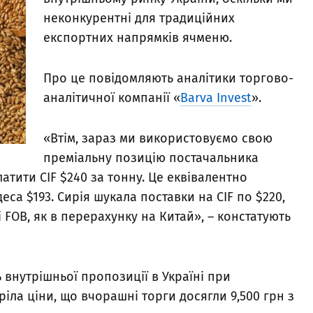
неконкурентні для традиційних
експортних напрямків ячменю.
Про це повідомляють аналітики торгово-
аналітичної компанії «
Barva Invest
».
«Втім, зараз ми використовуємо свою
преміальну позицію постачальника
атити CIF $240 за тонну. Це еквівалентно
са $193. Сирія шукала поставки на CIF по $220,
 FOB, як в перерахунку на Китай», – констатують
ь внутрішньої пропозиції в Україні при
ріла ціни, що вчорашні торги досягли 9,500 грн з