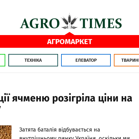
АГРОМАРКЕТ
ТЕХНІКА
ЕЛЕВАТОР
ТВАРИН
ції ячменю розігріла ціни на
у
Затята баталія відбувається на
внутрішньому ринку України, оскільки ми